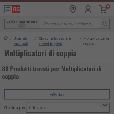
0
Codice costruttore
/
Utensili
/
Chiavi a bussola e
/
Moltiplicatori di
manuali
chiavi inglesi
coppia
Moltiplicatori di coppia
89 Prodotti trovati per Moltiplicatori di
coppia
Filtri
Ordina per
Rilevanza