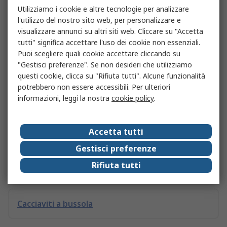
Utilizziamo i cookie e altre tecnologie per analizzare
Set di chiavi
l'utilizzo del nostro sito web, per personalizzare e
visualizzare annunci su altri siti web. Cliccare su "Accetta
tutti" significa accettare l'uso dei cookie non essenziali.
Bussole ad impatto
Puoi scegliere quali cookie accettare cliccando su
"Gestisci preferenze". Se non desideri che utilizziamo
questi cookie, clicca su "Rifiuta tutti". Alcune funzionalità
potrebbero non essere accessibili. Per ulteriori
Chiavi inglesi e combinate
informazioni, leggi la nostra
cookie policy
.
Set di bussole
Accetta tutti
Gestisci preferenze
Cacciaviti, chiavi a brugola e torx
Rifiuta tutti
Cacciaviti a bussola