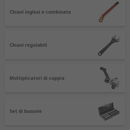
liberamente quando tirata nella direzione
inversa.
Chiavi inglesi e combinate
Questo semplice meccanismo a cricchetto
consente all'utente di continuare ad applicare
più coppia a un dado o bullone, senza dover
sollevare e riposizionare la chiave dopo ogni
Chiavi regolabili
rotazione. Ciò rende molto più rapido e semplice
stringere o allentare completamente un
determinato dispositivo di fissaggio e riduce
notevolmente lo sforzo sulle mani e sui polsi
dell'utente. Può anche rendere molto più comodo
Moltiplicatori di coppia
lavorare in spazi ristretti, come sotto gli armadi o
dietro i radiatori e altri infissi.
Set di bussole