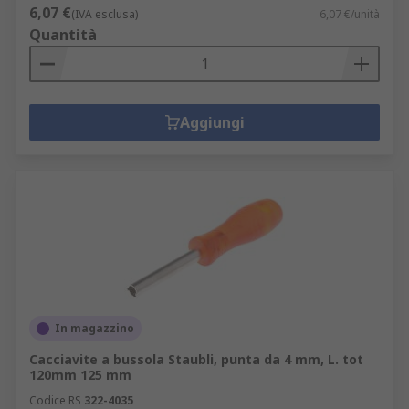
6,07 €
(IVA esclusa)
6,07 €/unità
Quantità
Aggiungi
In magazzino
Cacciavite a bussola Staubli, punta da 4 mm, L. tot
120mm 125 mm
Codice RS
322-4035