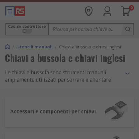
0
Codice costruttore
/
Utensili manuali
/
Chiavi a bussola e chiavi inglesi
Chiavi a bussola e chiavi inglesi
Le chiavi a bussola sono strumenti manuali
ampiamente utilizzati per serrare e allentare
facilmente elementi di fissaggio comuni, in
genere dadi e bulloni. Funzionano come le chiavi
inglesi standard, ma il loro design a cricchetto
consente all'utente di applicare la coppia più
Accessori e componenti per chiavi
facilmente, con meno sforzo e fatica.
Kit chiavi a bussola e chiavi inglesi