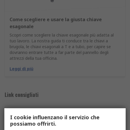
Come scegliere e usare la giusta chiave
esagonale
Scopri come scegliere la chiave esagonale più adatta al
tuo lavoro. La nostra guida ti conduce tra le chiavi a
brugola, le chiavi esagonali a T e a tubo, per capire se
dovranno entrare tutte a far parte del pannello degli
attrezzi della tua officina.
Leggi di più
Link consigliati
Accessori per bussole
I cookie influenzano il servizio che
possiamo offrirti.