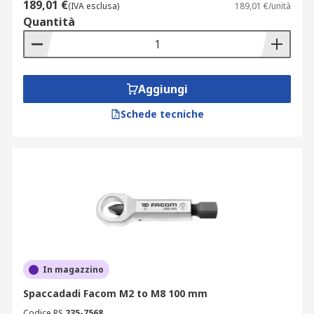
189,01 €
(IVA esclusa)
189,01 €/unità
Quantità
Aggiungi
Schede tecniche
In magazzino
Spaccadadi Facom M2 to M8 100 mm
Codice RS
235-7568