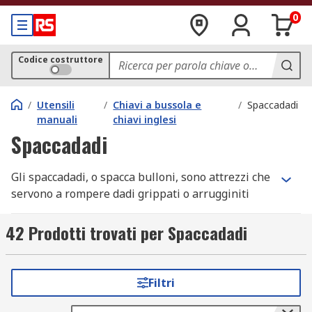
0
Codice costruttore
/
Utensili
/
Chiavi a bussola e
/
Spaccadadi
manuali
chiavi inglesi
Spaccadadi
Gli spaccadadi, o spacca bulloni, sono attrezzi che
servono a rompere dadi grippati o arrugginiti
provenienti da veicoli o macchinari.
42 Prodotti trovati per Spaccadadi
Lo spaccadadi è quindi un utensile manuale
adatto all'uso con una chiave a cricchetto o
bussola.
Filtri
Applicazioni