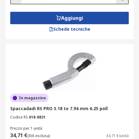
Permette di tagliare i dadi senza
danneggiare le filettature dei bulloni
Aggiungi
Si può utilizzare in luoghi difficili da
raggiungere
Schede tecniche
E' compatibile con un'ampia gamma di
misure di dadi
In magazzino
Spaccadadi RS PRO 3.18 to 7.94 mm 6.25 poll
Codice RS
618-8831
Prezzo per 1 unità
34,71 €
(IVA esclusa)
34,71 €/unità