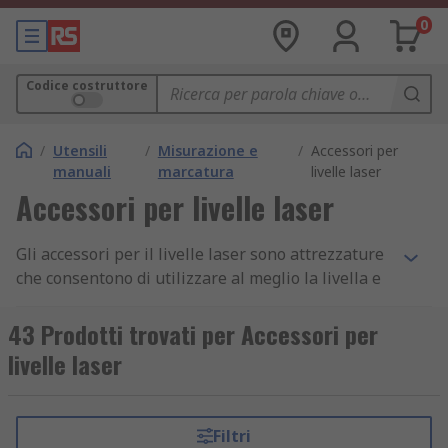
0
Codice costruttore
/
Utensili
/
Misurazione e
/
Accessori per
manuali
marcatura
livelle laser
Accessori per livelle laser
Gli accessori per il livelle laser sono attrezzature
che consentono di utilizzare al meglio la livella e
individuare più facilmente il raggio luminoso.
43 Prodotti trovati per Accessori per
Una livella laser è infatti uno strumento che
livelle laser
proietta un fascio laser su una superficie, come
un muro o un piano, in modo da creare una linea
visibile e perfettamente retta.
Filtri