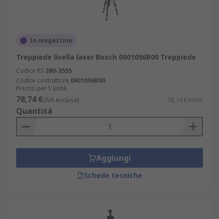
In magazzino
Treppiede livella laser Bosch 0601096B00 Treppiede
Codice RS
280-3555
Codice costruttore
0601096B00
Prezzo per 1 unità
78,74 €
(IVA esclusa)
78,74 €/unità
Quantità
Aggiungi
Schede tecniche