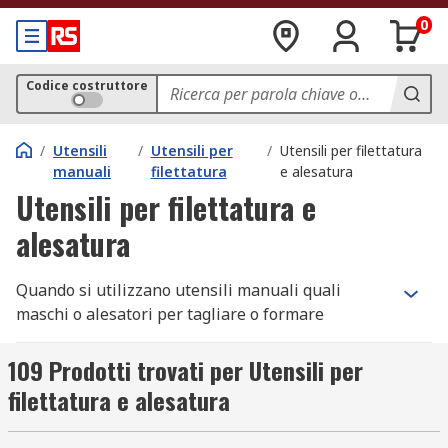
0
Codice costruttore
/
Utensili
/
Utensili per
/
Utensili per filettatura
manuali
filettatura
e alesatura
Utensili per filettatura e
alesatura
Quando si utilizzano utensili manuali quali
maschi o alesatori per tagliare o formare
filettature femmina o per lisciare i lati di un foro
formato, è possibile utilizzare una chiave per
109 Prodotti trovati per Utensili per
maschiatura per creare una coppia aggiuntiva
filettatura e alesatura
nel rubinetto. Ciò è vantaggioso quando si deve
utilizzare un piccolo utensile manuale in spazi