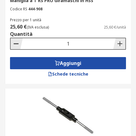
Maniglia a T RS PRO Giramaschi in HSS
Codice RS
444-908
Prezzo per 1 unità
25,60 €
(IVA esclusa)
25,60 €/unità
Quantità
Aggiungi
Schede tecniche