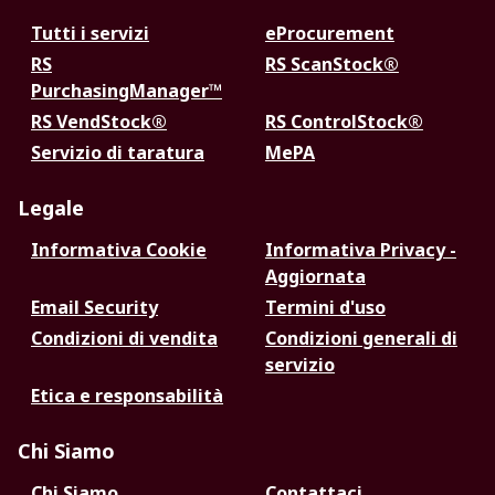
Tutti i servizi
eProcurement
RS
RS ScanStock®
PurchasingManager™
RS VendStock®
RS ControlStock®
Servizio di taratura
MePA
Legale
Informativa Cookie
Informativa Privacy -
Aggiornata
Email Security
Termini d'uso
Condizioni di vendita
Condizioni generali di
servizio
Etica e responsabilità
Chi Siamo
Chi Siamo
Contattaci