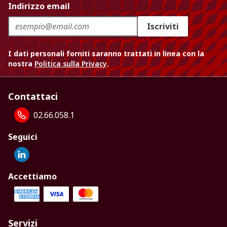
Indirizzo email
Iscriviti
I dati personali forniti saranno trattati in linea con la
nostra
Politica sulla Privacy
.
Contattaci
02.66.058.1
Seguici
Accettiamo
Servizi