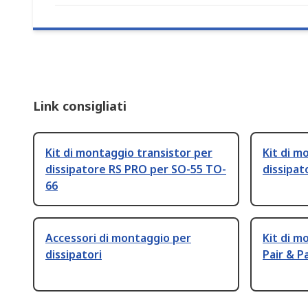
Link consigliati
Kit di montaggio transistor per
Kit di m
dissipatore RS PRO per SO-55 TO-
dissipa
66
Accessori di montaggio per
Kit di m
dissipatori
Pair & P