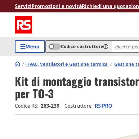
Servizi
Promozioni e novità
Richiedi una quotazio
Menu
Codice costruttore
/
HVAC, Ventilatori e Gestione termica
/
Gestione t
Kit di montaggio transisto
per TO-3
Codice RS
:
263-239
Costruttore
:
RS PRO