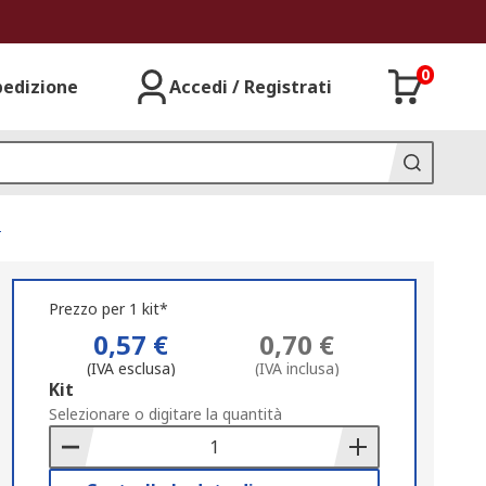
0
pedizione
Accedi / Registrati
i
Prezzo per 1 kit*
0,57 €
0,70 €
(IVA esclusa)
(IVA inclusa)
Add
Kit
to
Selezionare o digitare la quantità
Basket