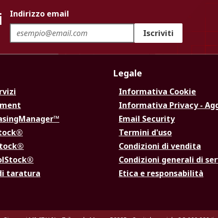
i
Indirizzo email
Iscriviti
Legale
rvizi
Informativa Cookie
ement
Informativa Privacy - Ag
hasingManager™
Email Security
Stock®
Termini d'uso
Stock®
Condizioni di vendita
olStock®
Condizioni generali di ser
di taratura
Etica e responsabilità