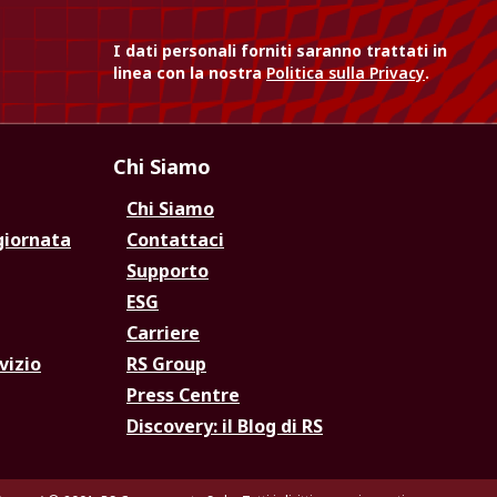
I dati personali forniti saranno trattati in
linea con la nostra
Politica sulla Privacy
.
Chi Siamo
Chi Siamo
giornata
Contattaci
Supporto
ESG
Carriere
vizio
RS Group
Press Centre
Discovery: il Blog di RS