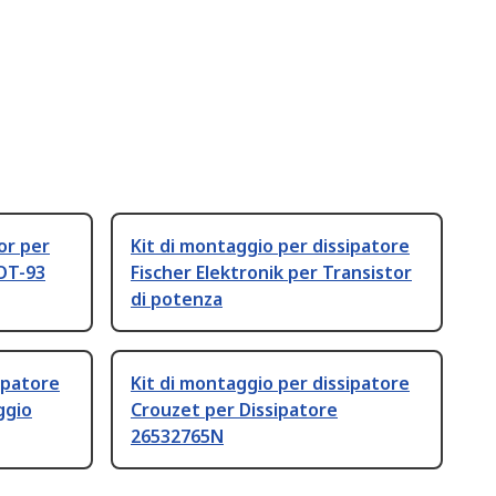
or per
Kit di montaggio per dissipatore
OT-93
Fischer Elektronik per Transistor
di potenza
ipatore
Kit di montaggio per dissipatore
ggio
Crouzet per Dissipatore
26532765N