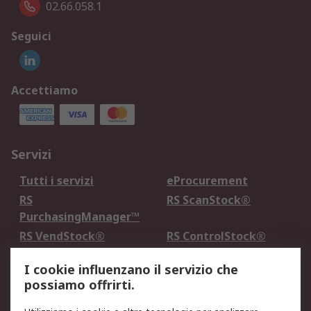
02.66.058.1
Seguici
Accettiamo
Servizi
Tutti i servizi
eProcurement
RS
RS ScanStock®
PurchasingManager™
RS VendStock®
RS ControlStock®
Servizio di taratura
MePA
I cookie influenzano il servizio che
possiamo offrirti.
Legale