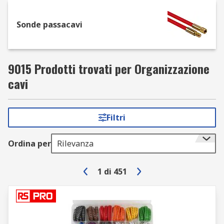
tenere i cavi separati in modo da poterli
trovare facilmente.
Sonde passacavi
Cavi a spirale. Disponibili in diverse
dimensioni. Si usano per tenere i cavi
insieme, in modo da evitare grovigli.
9015 Prodotti trovati per Organizzazione
cavi
Filtri
Ordina per
Rilevanza
1
di
451