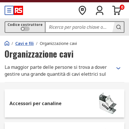
0
Codice costruttore
/
Cavi e fili
/
Organizzazione cavi
Organizzazione cavi
La maggior parte delle persone si trova a dover
gestire una grande quantità di cavi elettrici sul
proprio posto di lavoro o anche nella propria
abitazione.
In genere questo comporta un vero e proprio
Accessori per canaline
disordine.
Il catalogo RS online dispone di ampia gamma di
articoli ideali per l'organizzazione dei cavi.