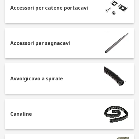
Accessori per catene portacavi
Protezione dei fili elettrici
Innanzitutto, è importante proteggere i cavi per
prevenire danni elettrici e meccanici.
Accessori per segnacavi
I tubi protettivi sono una soluzione ideale per
proteggere i cavi elettrici, e si trovano in varie
dimensioni, a seconda del numero di cavi da
proteggere.
Avvolgicavo a spirale
Ad esempio, per proteggere un solo filo è
sufficiente un tubo protettivo con diametro di 16
mm.
Per più fili, potrebbe servire un tubo protettivo
Canaline
con diametro 32 mm.
Inoltre, se il cablaggio passa sul pavimento, è