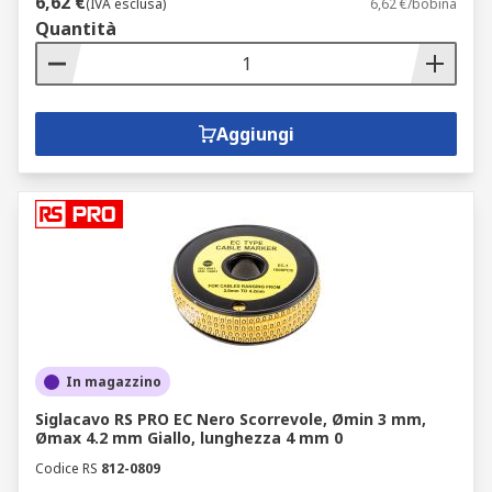
6,62 €
(IVA esclusa)
6,62 €/bobina
Quantità
Aggiungi
In magazzino
Siglacavo RS PRO EC Nero Scorrevole, Ømin 3 mm,
Ømax 4.2 mm Giallo, lunghezza 4 mm 0
Codice RS
812-0809