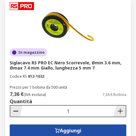
In magazzino
Siglacavo RS PRO EC Nero Scorrevole, Ømin 3.6 mm,
Ømax 7.4 mm Giallo, lunghezza 5 mm T
Codice RS
812-1032
Prezzo per 1 bobina da 500 unità
7,36 €
(IVA esclusa)
7,36 €/bobina
Quantità
Aggiungi