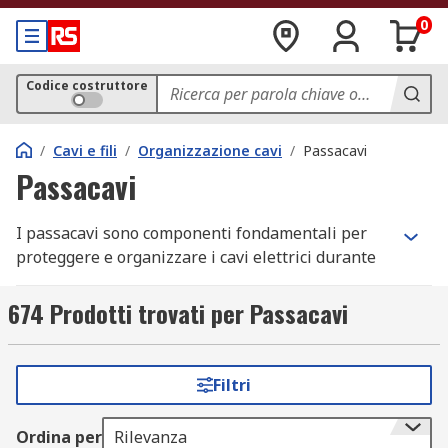
0
Codice costruttore
/
Cavi e fili
/
Organizzazione cavi
/
Passacavi
Passacavi
I passacavi sono componenti fondamentali per
proteggere e organizzare i cavi elettrici durante
l'installazione, svolgendo sia compiti estetici che
funzionali. Utilizzati in svariate applicazioni,
674 Prodotti trovati per Passacavi
come nelle scatole da incasso in metallo o nei
pannelli, i passacavi permettono ai fili di
attraversare in sicurezza bordi o superfici
Filtri
taglienti, riducendo il rischio di danneggiamento
dei cavi.
Ordina per
Rilevanza