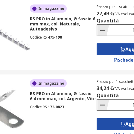
Prezzo per 1 scatola 
In magazzino
erse esigenze, offriamo opzioni di consegna rapide ed effici
22,49 €
(IVA esclusa
RS PRO in Alluminio, Ø fascio 6
r i fermacavi elettrici e le clip di fissaggio si citano RS PRO
Quantità
mm max, col. Naturale,
Autoadesivo
Codice RS
475-198
Agg
Schede
Prezzo per 1 sacchett
In magazzino
34,24 €
(IVA esclusa
RS PRO in Alluminio, Ø fascio
Quantità
6.4 mm max, col. Argento, Vite
Codice RS
172-0823
Agg