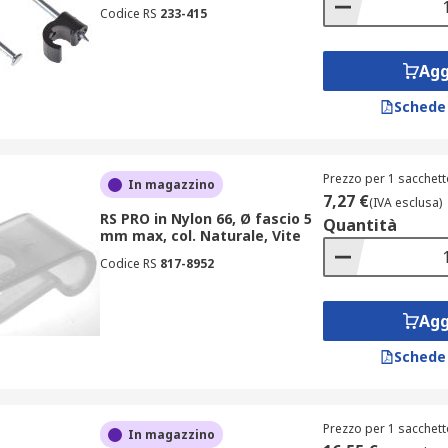
Codice RS
233-415
Agg
Schede
Prezzo per 1 sacchett
In magazzino
7,27 €
(IVA esclusa)
RS PRO in Nylon 66, Ø fascio 5
Quantità
mm max, col. Naturale, Vite
Codice RS
817-8952
Agg
Schede
Prezzo per 1 sacchett
In magazzino