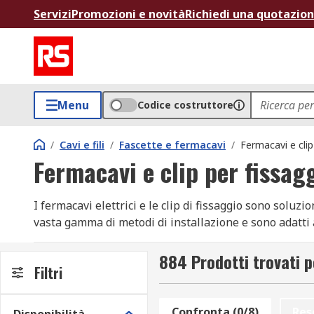
Servizi
Promozioni e novità
Richiedi una quotazio
Menu
Codice costruttore
/
Cavi e fili
/
Fascette e fermacavi
/
Fermacavi e clip
Fermacavi e clip per fissag
I fermacavi elettrici e le clip di fissaggio sono soluzi
vasta gamma di metodi di installazione e sono adatti a 
fermacavi elettrici e le clip di fissaggio garantiscono
puoi optare anche per i
fermacavi adesivi
, perfetti 
884 Prodotti trovati p
Filtri
Varietà di fermacavi elettrici e clip d
Confronta (0/8)
Res