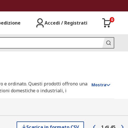
0
pedizione
Accedi / Registrati
uro e ordinato. Questi prodotti offrono una
Mostra
zioni domestiche o industriali, i
 ben posizionati. Per esigenze specifiche
Scarica in formato CSV
1
di
45