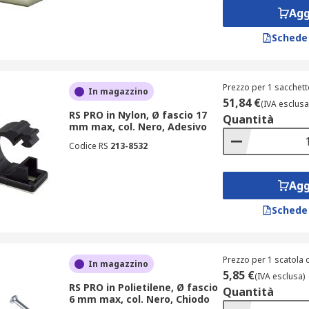
Agg
Schede
Prezzo per 1 sacchett
In magazzino
51,84 €
(IVA esclusa
RS PRO in Nylon, Ø fascio 17
Quantità
mm max, col. Nero, Adesivo
Codice RS
213-8532
Agg
Schede
Prezzo per 1 scatola 
In magazzino
5,85 €
(IVA esclusa)
RS PRO in Polietilene, Ø fascio
Quantità
6 mm max, col. Nero, Chiodo