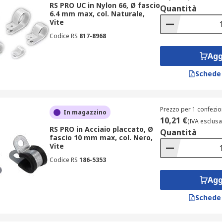
RS PRO UC in Nylon 66, Ø fascio
Quantità
6.4 mm max, col. Naturale,
Vite
ziale, poiché determina la durabilità e la resistenza del ferm
Codice RS
817-8968
te link la nostra
guida completa
sulle clip per fissaggio cavi
Agg
Schede
ibili in diversi materiali e colori per adattarsi a tutte le es
 bianco, nero, grigio e argento. Questi prodotti sono progetta
Prezzo per 1 confezio
In magazzino
10,21 €
(IVA esclusa
RS PRO in Acciaio placcato, Ø
Quantità
o
fascio 10 mm max, col. Nero,
Vite
Codice RS
186-5353
ssaggio variano notevolmente. Le specifiche dettagliate sono d
Agg
à. Puoi scegliere tra fermacavi e clip adatti a cavi di diametri
Schede
bili