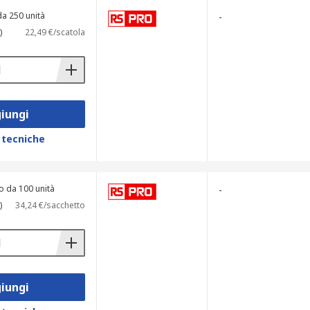
da 250 unità
-
enti, con tempi di spedizione che variano
)
22,49 €/scatola
, HellermannTyton e Wurth Elektronik,
iungi
 tecniche
o da 100 unità
-
)
34,24 €/sacchetto
iungi