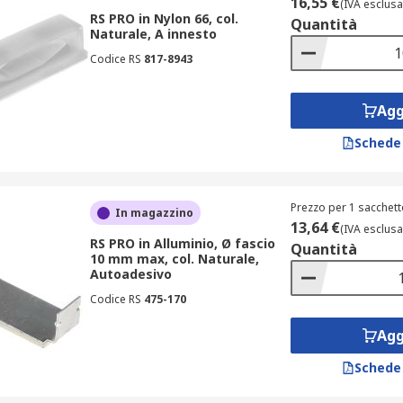
16,55 €
(IVA esclusa
RS PRO in Nylon 66, col.
Quantità
Naturale, A innesto
Codice RS
817-8943
Agg
Schede
Prezzo per 1 sacchett
In magazzino
13,64 €
(IVA esclusa
RS PRO in Alluminio, Ø fascio
Quantità
10 mm max, col. Naturale,
Autoadesivo
Codice RS
475-170
Agg
Schede