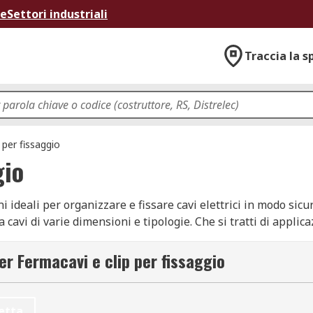
ne
Settori industriali
Traccia la s
 per fissaggio
gio
oni ideali per organizzare e fissare cavi elettrici in modo sic
cavi di varie dimensioni e tipologie. Che si tratti di applica
 la sicurezza e la protezione dei cavi, mantenendoli stabili e
per applicazioni rapide e senza la necessità di fori.
er Fermacavi e clip per fissaggio
i fissaggio
etta