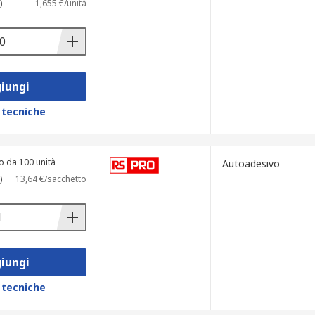
)
1,655 €/unità
iungi
 tecniche
o da 100 unità
Autoadesivo
)
13,64 €/sacchetto
iungi
 tecniche