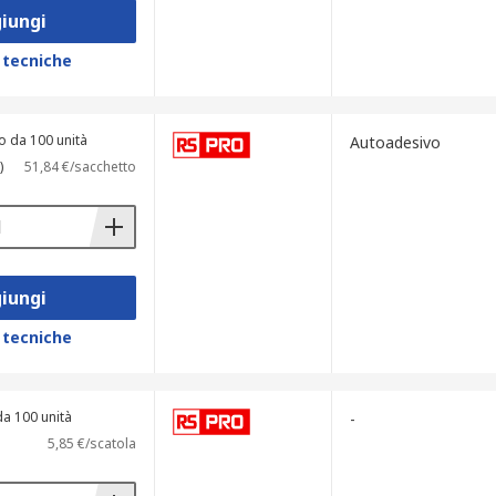
iungi
 tecniche
o da 100 unità
Autoadesivo
)
51,84 €/sacchetto
iungi
 tecniche
da 100 unità
-
5,85 €/scatola