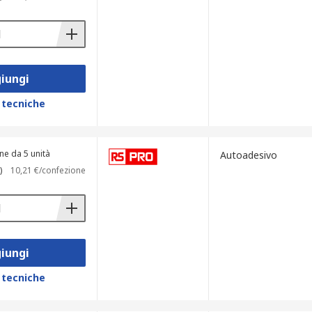
acavo.
.
iungi
 tecniche
igenze. I materiali più comuni includono
ti per garantire un'alta resistenza e
ne da 5 unità
Autoadesivo
)
10,21 €/confezione
isponibili nei filtri di sinistra per
iungi
 diversi, dai più piccoli ai più grandi,
 tecniche