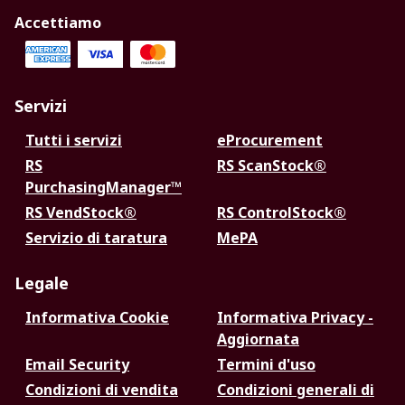
Accettiamo
Servizi
Tutti i servizi
eProcurement
RS
RS ScanStock®
PurchasingManager™
RS VendStock®
RS ControlStock®
Servizio di taratura
MePA
Legale
Informativa Cookie
Informativa Privacy -
Aggiornata
Email Security
Termini d'uso
Condizioni di vendita
Condizioni generali di