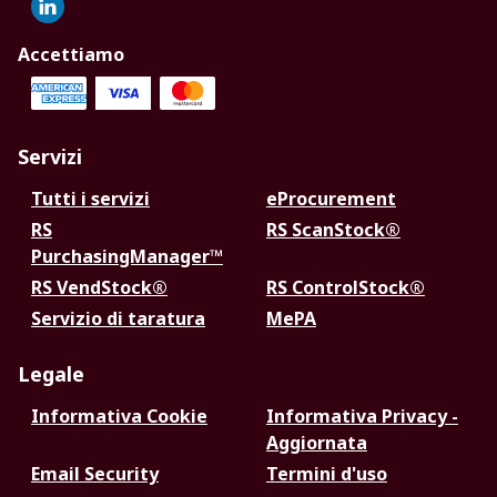
Accettiamo
Servizi
Tutti i servizi
eProcurement
RS
RS ScanStock®
PurchasingManager™
RS VendStock®
RS ControlStock®
Servizio di taratura
MePA
Legale
Informativa Cookie
Informativa Privacy -
Aggiornata
Email Security
Termini d'uso