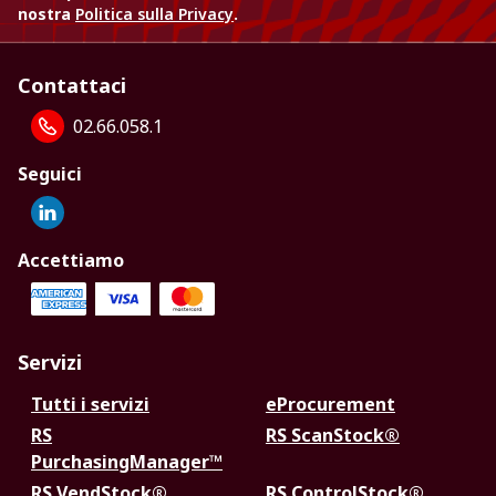
nostra
Politica sulla Privacy
.
Contattaci
02.66.058.1
Seguici
Accettiamo
Servizi
Tutti i servizi
eProcurement
RS
RS ScanStock®
PurchasingManager™
RS VendStock®
RS ControlStock®