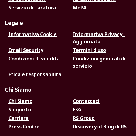
Servizio di taratura
MePA
Legale
Informativa Cookie
Informativa Privacy -
Aggiornata
Email Security
Termini d'uso
Condizioni di vendita
Condizioni generali di
servizio
Etica e responsabilità
Chi Siamo
Chi Siamo
Contattaci
Supporto
ESG
Carriere
RS Group
Press Centre
Discovery: il Blog di RS