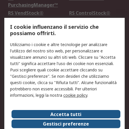
PurchasingManager™
RS VendStock®
RS ControlStock®
Servizio di taratura
MePA
I cookie influenzano il servizio che
possiamo offrirti.
Legale
Utilizziamo i cookie e altre tecnologie per analizzare
Informativa Cookie
Informativa Privacy -
l'utilizzo del nostro sito web, per personalizzare e
Aggiornata
visualizzare annunci su altri siti web. Cliccare su "Accetta
Email Security
Termini d'uso
tutti" significa accettare l'uso dei cookie non essenziali.
Condizioni di vendita
Condizioni generali di
Puoi scegliere quali cookie accettare cliccando su
servizio
"Gestisci preferenze". Se non desideri che utilizziamo
questi cookie, clicca su "Rifiuta tutti". Alcune funzionalità
Etica e responsabilità
potrebbero non essere accessibili. Per ulteriori
informazioni, leggi la nostra
cookie policy
.
Chi Siamo
Chi Siamo
Contattaci
Accetta tutti
Supporto
ESG
Gestisci preferenze
Carriere
RS Group