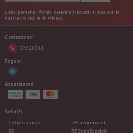
I dati personali forniti saranno trattati in linea con la
nostra
Politica sulla Privacy
.
Contattaci
02.66.058.1
Seguici
Accettiamo
Servizi
Tutti i servizi
eProcurement
RS
RS ScanStock®