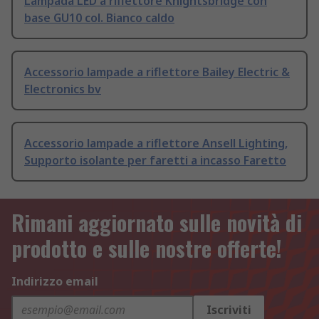
Lampada LED a riflettore Knightsbridge con
base GU10 col. Bianco caldo
Accessorio lampade a riflettore Bailey Electric &
Electronics bv
Accessorio lampade a riflettore Ansell Lighting,
Supporto isolante per faretti a incasso Faretto
Rimani aggiornato sulle novità di
prodotto e sulle nostre offerte!
Indirizzo email
Iscriviti