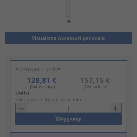
Visualizza Accessori per scale
Prezzo per 1 unità*
128,81 €
157,15 €
(IVA esclusa)
(IVA inclusa)
Add
Unità
to
Selezionare o digitare la quantità
Basket
Aggiungi