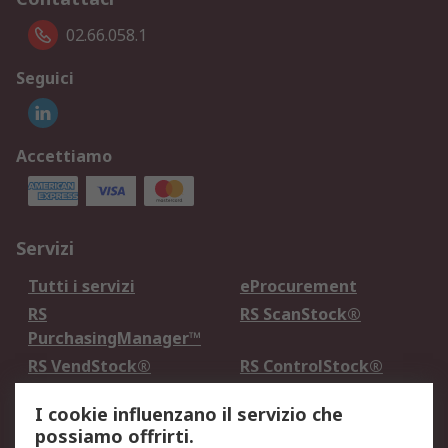
02.66.058.1
Seguici
Accettiamo
Servizi
Tutti i servizi
eProcurement
RS
RS ScanStock®
PurchasingManager™
RS VendStock®
RS ControlStock®
Servizio di taratura
MePA
I cookie influenzano il servizio che
possiamo offrirti.
Legale