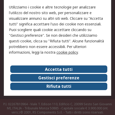
Utilizziamo i cookie e altre tecnologie per analizzare
Informativa Cookie
Informativa Privacy -
l'utilizzo del nostro sito web, per personalizzare e
Aggiornata
visualizzare annunci su altri siti web. Cliccare su "Accetta
Email Security
Termini d'uso
tutti" significa accettare l'uso dei cookie non essenziali.
Condizioni di vendita
Condizioni generali di
Puoi scegliere quali cookie accettare cliccando su
servizio
"Gestisci preferenze". Se non desideri che utilizziamo
questi cookie, clicca su "Rifiuta tutti". Alcune funzionalità
Etica e responsabilità
potrebbero non essere accessibili. Per ulteriori
informazioni, leggi la nostra
cookie policy
.
Chi Siamo
Chi Siamo
Contattaci
Accetta tutti
Supporto
ESG
Gestisci preferenze
Carriere
RS Group
Rifiuta tutti
Press Centre
Discovery: il Blog di RS
P.I. 02267810964 - Viale T. Edison 110, Edificio C, 20099 Sesto San Giovanni
MI, ITALIA - Tribunale Monza 50885 - Capitale sociale € 3.900.000 (int.
vers.)
© 2001, RS Components S.r.l. - Tutti i diritti sono riservati.