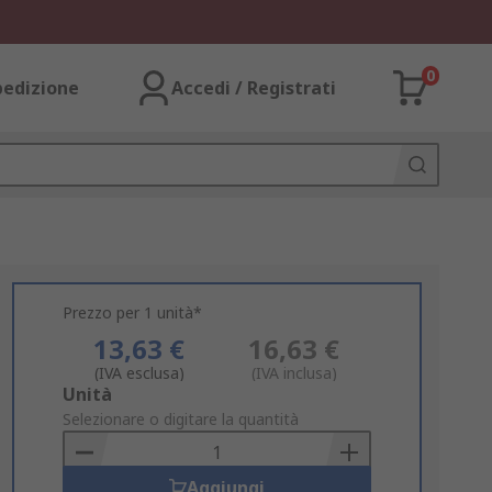
0
pedizione
Accedi / Registrati
Prezzo per 1 unità*
13,63 €
16,63 €
(IVA esclusa)
(IVA inclusa)
Add
Unità
to
Selezionare o digitare la quantità
Basket
Aggiungi