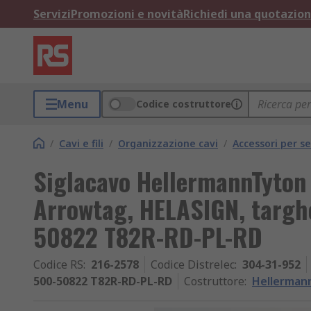
Servizi
Promozioni e novità
Richiedi una quotazio
Menu
Codice costruttore
/
Cavi e fili
/
Organizzazione cavi
/
Accessori per s
Siglacavo HellermannTyton 
Arrowtag, HELASIGN, targh
50822 T82R-RD-PL-RD
Codice RS
:
216-2578
Codice Distrelec
:
304-31-952
500-50822 T82R-RD-PL-RD
Costruttore
:
Hellerman