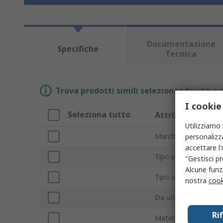
Documentazione
Specifiche
Tecnica
Trova prodotti simili selezionando uno o p
I cookie
Seleziona tutto
Attributo
Utilizziamo 
Marchio
personalizza
accettare l
Tipo prodotto
"Gestisci pr
Alcune funzi
Tipo accessorio
nostra
cook
Da utilizzare con
Ri
Materiale