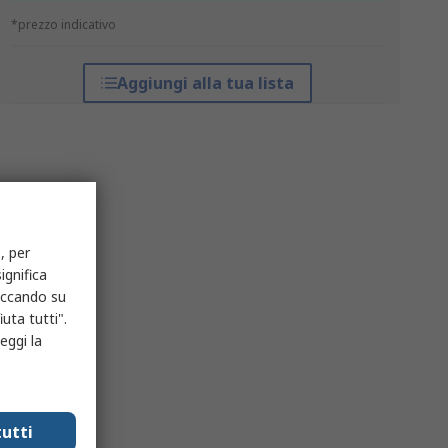
*prezzo indicativo
Aggiungi alla tua lista
, per
ignifica
liccando su
uta tutti".
eggi la
utti