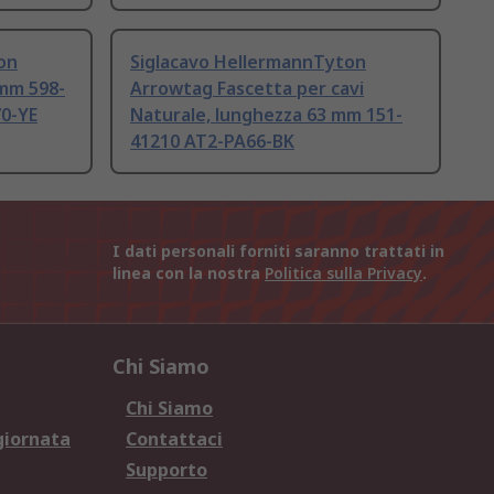
on
Siglacavo HellermannTyton
mm 598-
Arrowtag Fascetta per cavi
0-YE
Naturale, lunghezza 63 mm 151-
41210 AT2-PA66-BK
I dati personali forniti saranno trattati in
linea con la nostra
Politica sulla Privacy
.
Chi Siamo
Chi Siamo
giornata
Contattaci
Supporto