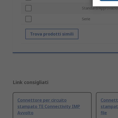
Standard/Approvazio
Serie
Trova prodotti simili
Link consigliati
Connettore per circuito
Connetto
stampato TE Connectivity IMP
stampato
Avvolto
file