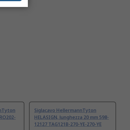
nnTyton
Siglacavo HellermannTyton
 RO202-
HELASIGN, lunghezza 20 mm 598-
12127 TAG121B-270-YE-270-YE