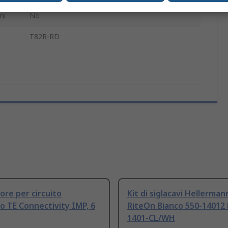
ni
No
T82R-RD
re per circuito
Kit di siglacavi Hellerma
 TE Connectivity IMP, 6
RiteOn Bianco 550-14012
1401-CL/WH