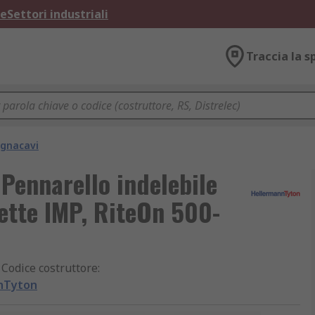
ne
Settori industriali
Traccia la s
egnacavi
Pennarello indelebile
ette IMP, RiteOn 500-
Codice costruttore
:
nTyton