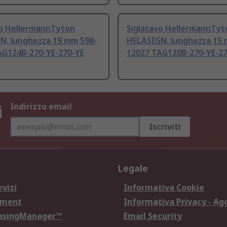
vo HellermannTyton
Siglacavo HellermannTyt
N, lunghezza 19 mm 598-
HELASIGN, lunghezza 15 
AG124B-270-YE-270-YE
12027 TAG120B-270-YE-27
i
Indirizzo email
Iscriviti
Legale
rvizi
Informativa Cookie
ement
Informativa Privacy - Ag
hasingManager™
Email Security