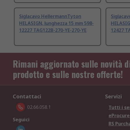
Siglacavo HellermannTyton
Siglaca
HELASIGN, lunghezza 15 mm 598-
HELASIG
12227 TAG122B-270-YE-270-YE
12427 T
Rimani aggiornato sulle novità d
prodotto e sulle nostre offerte!
Contattaci
Servizi
02.66.058.1
Tutti i se
eProcur
Seguici
RS Purc