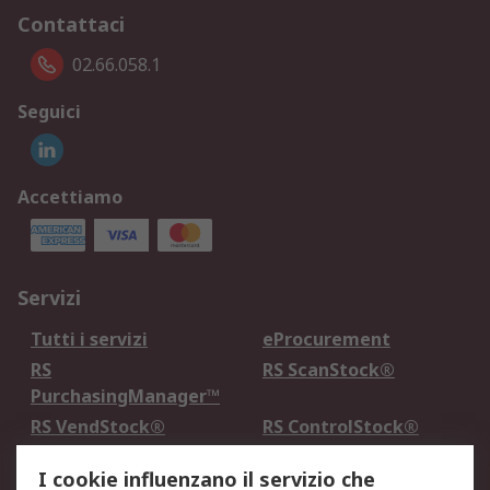
Contattaci
02.66.058.1
Seguici
Accettiamo
Servizi
Tutti i servizi
eProcurement
RS
RS ScanStock®
PurchasingManager™
RS VendStock®
RS ControlStock®
Servizio di taratura
MePA
I cookie influenzano il servizio che