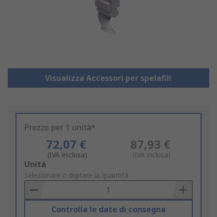
Visualizza Accessori per spelafili
Prezzo per 1 unità*
72,07 €
87,93 €
(IVA esclusa)
(IVA inclusa)
Add
Unità
to
Selezionare o digitare la quantità
Basket
Controlla le date di consegna