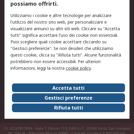
possiamo offrirti.
Legale
Utilizziamo i cookie e altre tecnologie per analizzare
Informativa Cookie
Informativa Privacy -
l'utilizzo del nostro sito web, per personalizzare e
Aggiornata
visualizzare annunci su altri siti web. Cliccare su "Accetta
Email Security
Termini d'uso
tutti" significa accettare l'uso dei cookie non essenziali.
Condizioni di vendita
Condizioni generali di
Puoi scegliere quali cookie accettare cliccando su
servizio
"Gestisci preferenze". Se non desideri che utilizziamo
questi cookie, clicca su "Rifiuta tutti". Alcune funzionalità
Etica e responsabilità
potrebbero non essere accessibili. Per ulteriori
informazioni, leggi la nostra
cookie policy
.
Chi Siamo
Chi Siamo
Contattaci
Accetta tutti
Supporto
ESG
Gestisci preferenze
Carriere
RS Group
Rifiuta tutti
Press Centre
Discovery: il Blog di RS
P.I. 02267810964 - Viale T. Edison 110, Edificio C, 20099 Sesto San Giovanni
MI, ITALIA - Tribunale Monza 50885 - Capitale sociale € 3.900.000 (int.