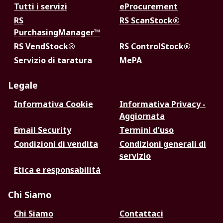
Tutti i servizi
eProcurement
RS
RS ScanStock®
PurchasingManager™
RS VendStock®
RS ControlStock®
Servizio di taratura
MePA
Legale
Informativa Cookie
Informativa Privacy -
Aggiornata
Email Security
Termini d'uso
Condizioni di vendita
Condizioni generali di
servizio
Etica e responsabilità
Chi Siamo
Chi Siamo
Contattaci