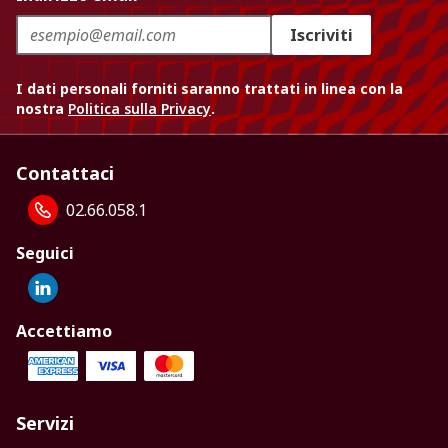
Iscriviti
I dati personali forniti saranno trattati in linea con la
nostra
Politica sulla Privacy
.
Contattaci
02.66.058.1
Seguici
Accettiamo
Servizi