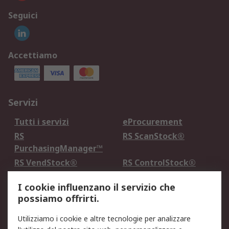
Seguici
Accettiamo
Servizi
Tutti i servizi
eProcurement
RS
RS ScanStock®
PurchasingManager™
RS VendStock®
RS ControlStock®
Servizio di taratura
MePA
I cookie influenzano il servizio che
possiamo offrirti.
Legale
Utilizziamo i cookie e altre tecnologie per analizzare
Informativa Cookie
Informativa Privacy -