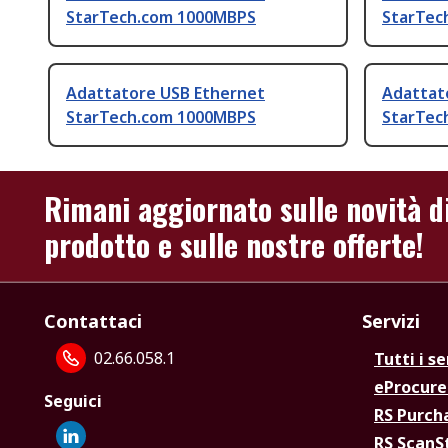
StarTech.com 1000MBPS
StarTec
Adattatore USB Ethernet
Adattat
StarTech.com 1000MBPS
StarTec
Rimani aggiornato sulle novità d
prodotto e sulle nostre offerte!
Contattaci
Servizi
02.66.058.1
Tutti i se
eProcur
Seguici
RS Purc
RS Scan