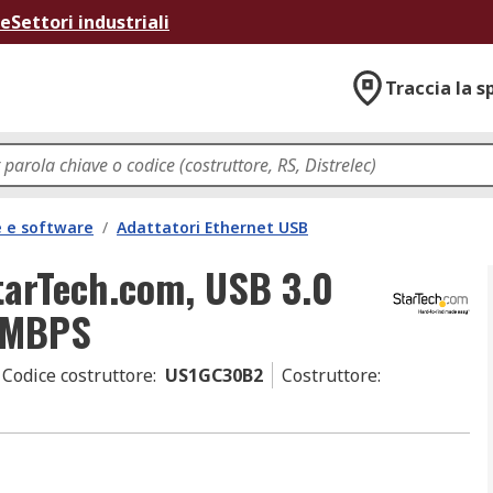
ne
Settori industriali
Traccia la s
 e software
/
Adattatori Ethernet USB
tarTech.com, USB 3.0
0MBPS
Codice costruttore
:
US1GC30B2
Costruttore
: