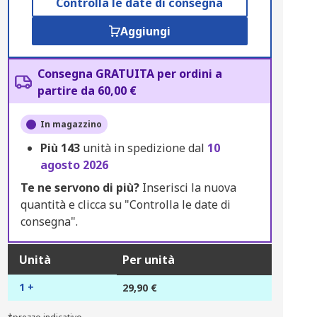
Controlla le date di consegna
Aggiungi
Consegna GRATUITA per ordini a
partire da 60,00 €
In magazzino
Più
143
unità in spedizione dal
10
agosto 2026
Te ne servono di più?
Inserisci la nuova
quantità e clicca su "Controlla le date di
consegna".
Unità
Per unità
1 +
29,90 €