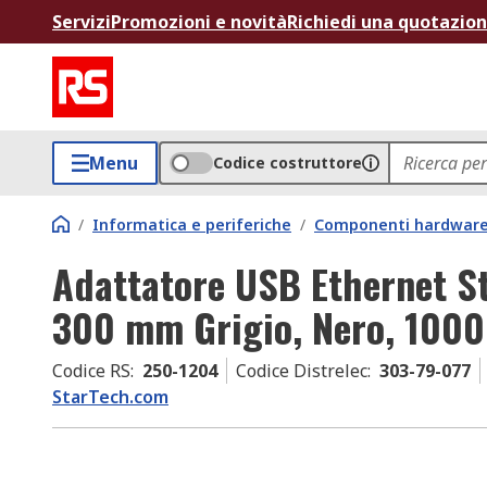
Servizi
Promozioni e novità
Richiedi una quotazio
Menu
Codice costruttore
/
Informatica e periferiche
/
Componenti hardware
Adattatore USB Ethernet S
300 mm Grigio, Nero, 100
Codice RS
:
250-1204
Codice Distrelec
:
303-79-077
StarTech.com