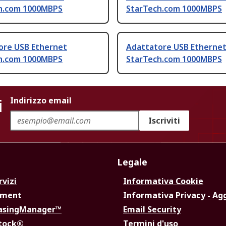
h.com 1000MBPS
StarTech.com 1000MBPS
ore USB Ethernet
Adattatore USB Etherne
h.com 1000MBPS
StarTech.com 1000MBPS
i
Indirizzo email
Iscriviti
Legale
rvizi
Informativa Cookie
ement
Informativa Privacy - Ag
hasingManager™
Email Security
Stock®
Termini d'uso