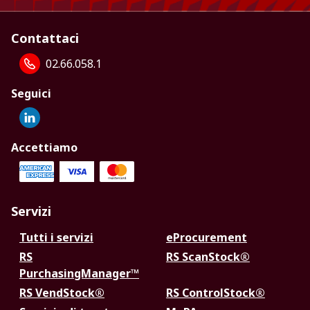
Contattaci
02.66.058.1
Seguici
Accettiamo
Servizi
Tutti i servizi
eProcurement
RS
RS ScanStock®
PurchasingManager™
RS VendStock®
RS ControlStock®