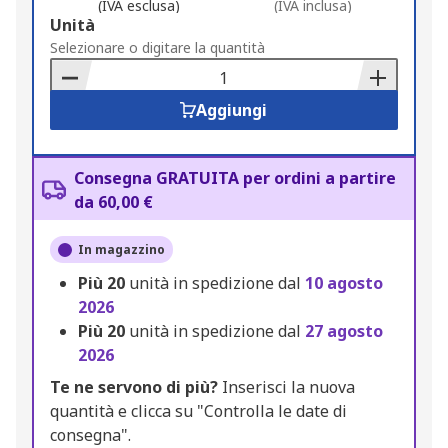
(IVA esclusa)
(IVA inclusa)
Add
Unità
to
Selezionare o digitare la quantità
Basket
Aggiungi
Consegna GRATUITA per ordini a partire
da 60,00 €
In magazzino
Più
20
unità in spedizione dal
10 agosto
2026
Più
20
unità in spedizione dal
27 agosto
2026
Te ne servono di più?
Inserisci la nuova
quantità e clicca su "Controlla le date di
consegna".