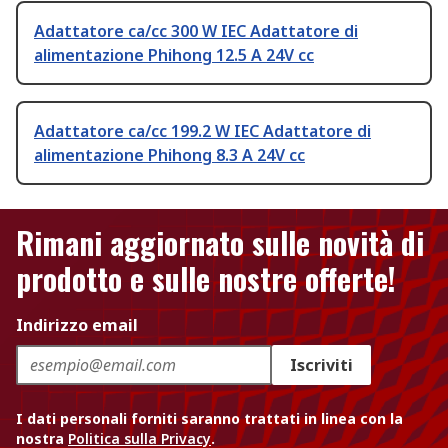
Adattatore ca/cc 300 W IEC Adattatore di
alimentazione Phihong 12.5 A 24V cc
Adattatore ca/cc 199.2 W IEC Adattatore di
alimentazione Phihong 8.3 A 24V cc
Rimani aggiornato sulle novità di
prodotto e sulle nostre offerte!
Indirizzo email
Iscriviti
I dati personali forniti saranno trattati in linea con la
nostra
Politica sulla Privacy
.