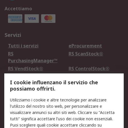
Accettiamo
Servizi
Tutti i servizi
eProcurement
RS
RS ScanStock®
PurchasingManager™
RS VendStock®
RS ControlStock®
Servizio di taratura
MePA
I cookie influenzano il servizio che
possiamo offrirti.
Legale
Utilizziamo i cookie e altre tecnologie per analizzare
Informativa Cookie
Informativa Privacy -
l'utilizzo del nostro sito web, per personalizzare e
Aggiornata
visualizzare annunci su altri siti web. Cliccare su "Accetta
Email Security
Termini d'uso
tutti" significa accettare l'uso dei cookie non essenziali.
Condizioni di vendita
Condizioni generali di
Puoi scegliere quali cookie accettare cliccando su