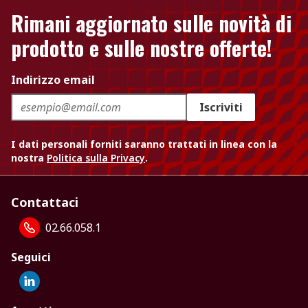
Rimani aggiornato sulle novità di
prodotto e sulle nostre offerte!
Indirizzo email
Iscriviti
I dati personali forniti saranno trattati in linea con la
nostra
Politica sulla Privacy
.
Contattaci
02.66.058.1
Seguici