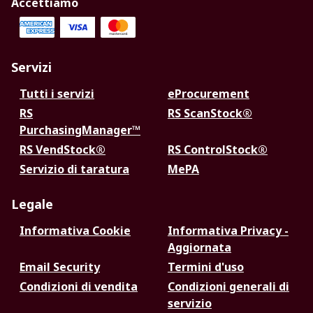
Accettiamo
Servizi
Tutti i servizi
eProcurement
RS
RS ScanStock®
PurchasingManager™
RS VendStock®
RS ControlStock®
Servizio di taratura
MePA
Legale
Informativa Cookie
Informativa Privacy -
Aggiornata
Email Security
Termini d'uso
Condizioni di vendita
Condizioni generali di
servizio