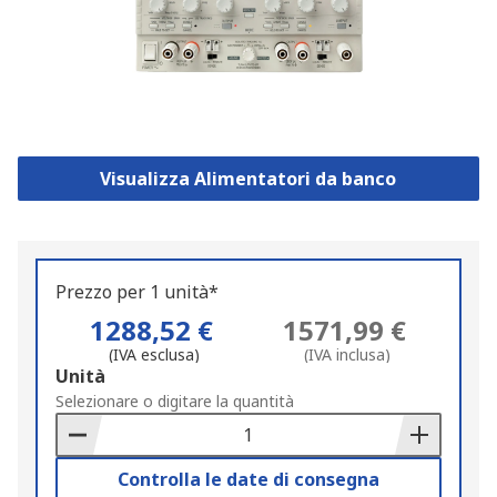
Visualizza Alimentatori da banco
Prezzo per 1 unità*
1288,52 €
1571,99 €
(IVA esclusa)
(IVA inclusa)
Add
Unità
to
Selezionare o digitare la quantità
Basket
Controlla le date di consegna