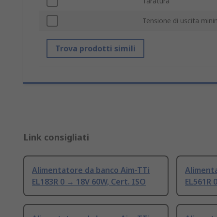
Taratura
Tensione di uscita min
Trova prodotti simili
Link consigliati
Alimentatore da banco Aim-TTi
Aliment
EL183R 0 → 18V 60W, Cert. ISO
EL561R 0