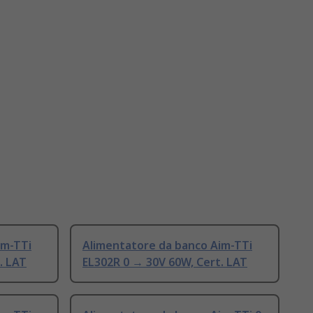
im-TTi
Alimentatore da banco Aim-TTi
. LAT
EL302R 0 → 30V 60W, Cert. LAT