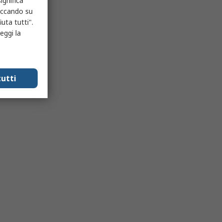
ignifica
liccando su
uta tutti".
eggi la
utti