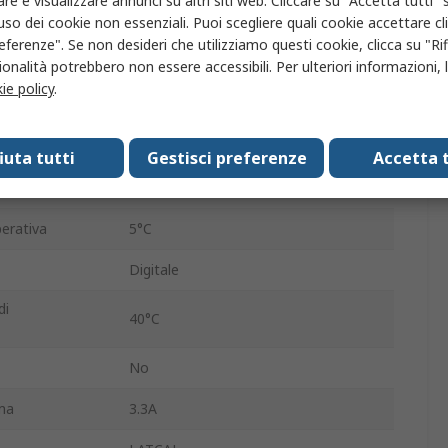
re e visualizzare annunci su altri siti web. Cliccare su "Accetta tutti" s
'uso dei cookie non essenziali. Puoi scegliere quali cookie accettare c
mentazione
230V ca
eferenze". Se non desideri che utilizziamo questi cookie, clicca su "Rifi
IEC 320
onalità potrebbero non essere accessibili. Per ulteriori informazioni, l
ie policy
.
limentazione
230V ca
Lineare
fiuta tutti
Gestisci preferenze
Accetta t
ortati
2
erativa
5°C
Digitale
di
40°C
No
ima
3.3A