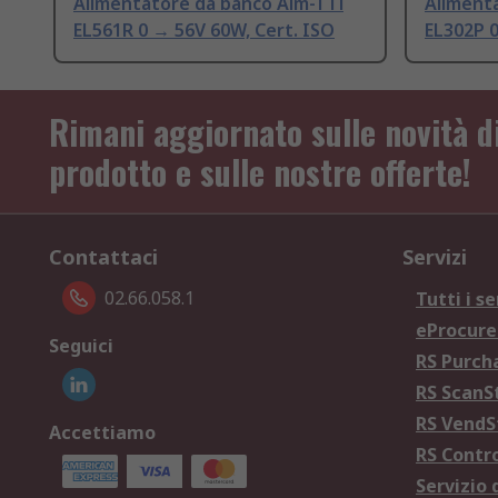
Alimentatore da banco Aim-TTi
Aliment
EL561R 0 → 56V 60W, Cert. ISO
EL302P 0
Rimani aggiornato sulle novità d
prodotto e sulle nostre offerte!
Contattaci
Servizi
02.66.058.1
Tutti i se
eProcur
Seguici
RS Purc
RS Scan
RS Vend
Accettiamo
RS Contr
Servizio 