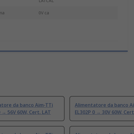
LATCAL
ima
0V ca
atore da banco Aim-TTi
Alimentatore da banco A
 → 56V 60W, Cert. LAT
EL302P 0 → 30V 60W, Cert