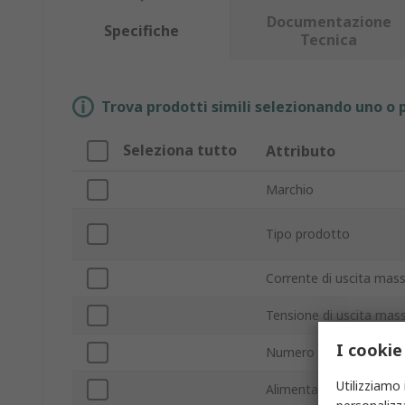
Documentazione
Specifiche
Tecnica
Trova prodotti simili selezionando uno o p
Seleziona tutto
Attributo
Marchio
Tipo prodotto
Corrente di uscita mas
Tensione di uscita mas
I cookie
Numero di uscite
Utilizziamo 
Alimentazione