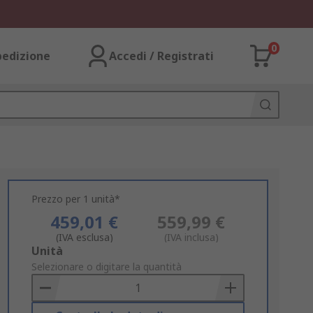
0
pedizione
Accedi / Registrati
Prezzo per 1 unità*
459,01 €
559,99 €
(IVA esclusa)
(IVA inclusa)
Add
Unità
to
Selezionare o digitare la quantità
Basket