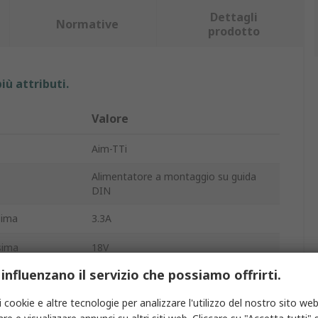
Dettagli
Normative
prodotto
iù attributi.
Valore
Aim-TTi
Alimentatore a montaggio su guida
DIN
sima
3.3A
sima
18V
 influenzano il servizio che possiamo offrirti.
1
i cookie e altre tecnologie per analizzare l'utilizzo del nostro sito web
60W