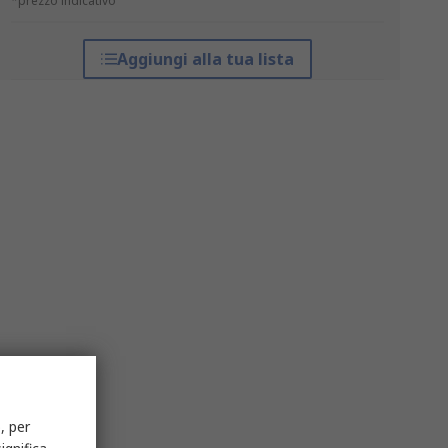
*prezzo indicativo
Aggiungi alla tua lista
, per