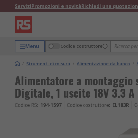
Servizi
Promozioni e novità
Richiedi una quotazio
Menu
Codice costruttore
/
Strumenti di misura
/
Alimentazione da banco
/
Alimentatore a montaggio 
Digitale, 1 uscite 18V 3.3 A
Codice RS
:
194-1597
Codice costruttore
:
EL183R
C