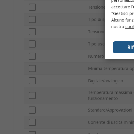
personalizza
accettare l
Tensione minima di ali
"Gestisci pr
Tipo di spina
Alcune funzi
nostra
cook
Tensione massima di a
Tipo uscita
Ri
Numero di display supp
Minima temperatura op
Digitale/analogico
Temperatura massima 
funzionamento
Standard/Approvazioni
Corrente di uscita min