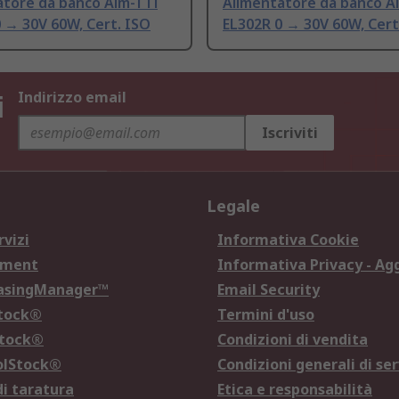
atore da banco Aim-TTi
Alimentatore da banco A
 → 30V 60W, Cert. ISO
EL302R 0 → 30V 60W, Cert
i
Indirizzo email
Iscriviti
Legale
rvizi
Informativa Cookie
ement
Informativa Privacy - Ag
hasingManager™
Email Security
Stock®
Termini d'uso
Stock®
Condizioni di vendita
olStock®
Condizioni generali di ser
di taratura
Etica e responsabilità