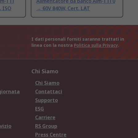
im-TTi
Alimentatore da banco Aim-TTi 0
. ISO
→ 60V 840W, Cert. LAT
I dati personali forniti saranno trattati in
linea con la nostra
Politica sulla Privacy
.
Chi Siamo
Chi Siamo
giornata
Contattaci
Supporto
ESG
Carriere
vizio
RS Group
Press Centre