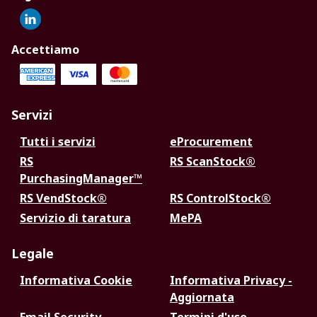
Accettiamo
Servizi
Tutti i servizi
eProcurement
RS
RS ScanStock®
PurchasingManager™
RS VendStock®
RS ControlStock®
Servizio di taratura
MePA
Legale
Informativa Cookie
Informativa Privacy -
Aggiornata