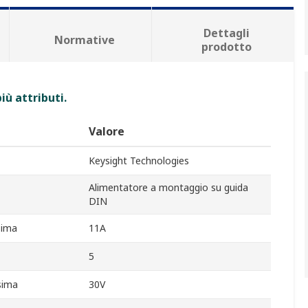
Dettagli
Normative
prodotto
iù attributi.
Valore
Keysight Technologies
Alimentatore a montaggio su guida
DIN
sima
11A
5
sima
30V