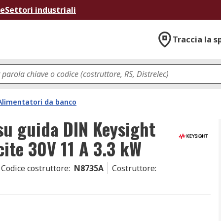
ne
Settori industriali
Traccia la s
Alimentatori da banco
su guida DIN Keysight
cite 30V 11 A 3.3 kW
Codice costruttore
:
N8735A
Costruttore
: