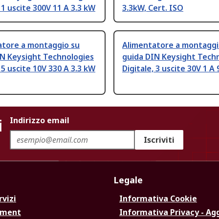
, 1 uscite 300V 11 A 3.3 kW
3.3kW, Cert. ISO
atore a montaggio su
Alimentatore a montaggi
IN Keysight Technologies
guida DIN Keysight Tech
, 5 uscite 10V 330 A 3.3 kW
Digitale, 3 uscite 30V 1 A
i
Indirizzo email
Iscriviti
Legale
rvizi
Informativa Cookie
ement
Informativa Privacy - Ag