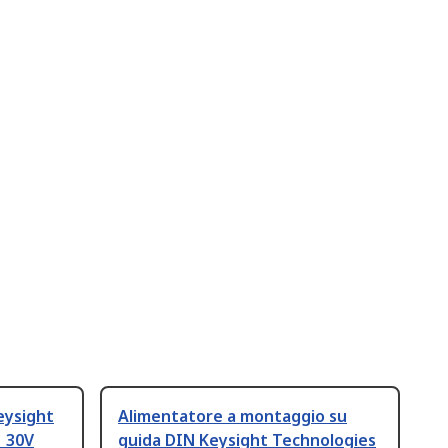
eysight
Alimentatore a montaggio su
 30V
guida DIN Keysight Technologies