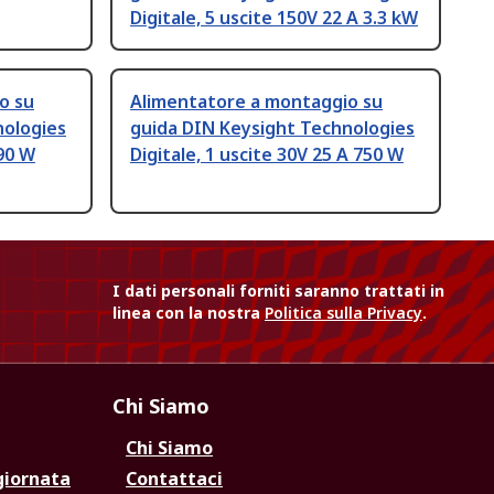
Digitale, 5 uscite 150V 22 A 3.3 kW
o su
Alimentatore a montaggio su
nologies
guida DIN Keysight Technologies
 90 W
Digitale, 1 uscite 30V 25 A 750 W
I dati personali forniti saranno trattati in
linea con la nostra
Politica sulla Privacy
.
Chi Siamo
Chi Siamo
giornata
Contattaci