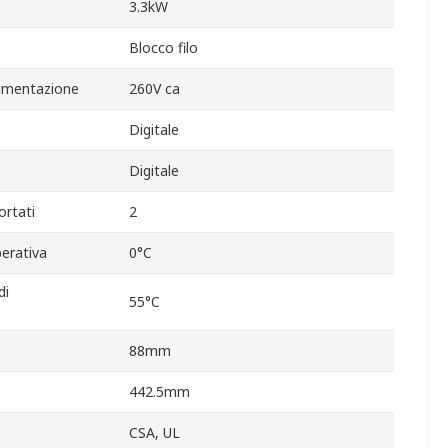
3.3kW
Blocco filo
limentazione
260V ca
Digitale
Digitale
ortati
2
erativa
0°C
di
55°C
88mm
442.5mm
CSA, UL