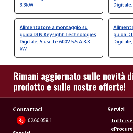
3.3kW
Digitale
Alimentatore a montaggio su
Aliment
guida DIN Keysight Technologies
guida D
Digitale, 5 uscite 600V 5.5 A 3.3
Digitale
kW
Rimani aggiornato sulle novità d
prodotto e sulle nostre offerte!
Contattaci
Servizi
02.66.058.1
Tutti i se
eProcur