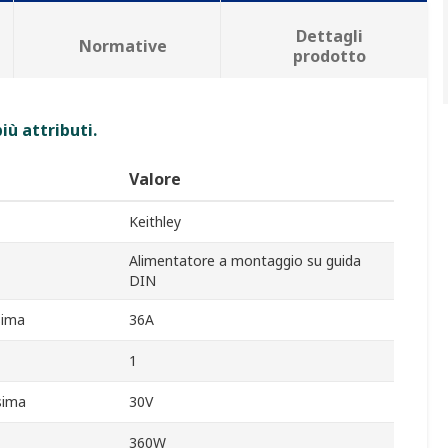
Dettagli
Normative
prodotto
iù attributi.
Valore
Keithley
Alimentatore a montaggio su guida
DIN
sima
36A
1
sima
30V
360W