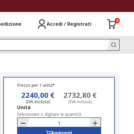
0
pedizione
Accedi / Registrati
Prezzo per 1 unità*
2240,00 €
2732,80 €
(IVA esclusa)
(IVA inclusa)
Add
Unità
to
Selezionare o digitare la quantità
Basket
Aggiungi