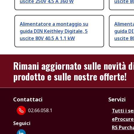
uscite 250V 4.5 A 360 W
uscite 8
Alimentatore a montaggio su
Aliment
guida DIN Keithley Digitale, 5
guida DI
uscite 80V 40.5 A 1.1 kW
uscite 8
Rimani aggiornato sulle novità d
prodotto e sulle nostre offerte!
Contattaci
Servizi
02.66.058.1
Tutti i se
eProcur
Seguici
RS Purc