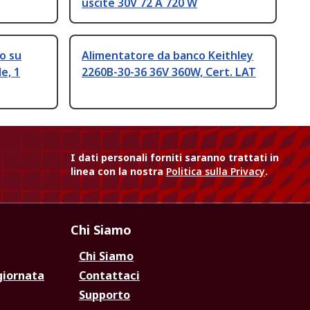
uscite 30V 72 A 720 W
o su
Alimentatore da banco Keithley
e, 1
2260B-30-36 36V 360W, Cert. LAT
I dati personali forniti saranno trattati in
linea con la nostra
Politica sulla Privacy
.
Chi Siamo
Chi Siamo
giornata
Contattaci
Supporto