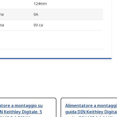
124mm
ima
0A
ima
0V ca
atore a montaggio su
Alimentatore a montaggi
N Keithley Digitale, 5
guida DIN Keithley Digital