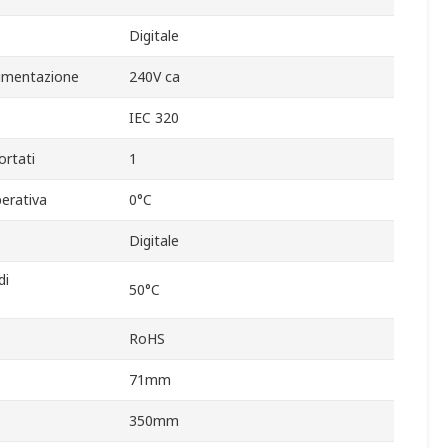
Digitale
limentazione
240V ca
IEC 320
ortati
1
erativa
0°C
Digitale
di
50°C
RoHS
71mm
350mm