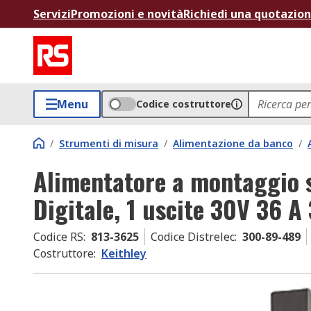
Servizi
Promozioni e novità
Richiedi una quotazio
Menu
Codice costruttore
/
Strumenti di misura
/
Alimentazione da banco
/
Alimentatore a montaggio s
Digitale, 1 uscite 30V 36 A
Codice RS
:
813-3625
Codice Distrelec
:
300-89-489
Costruttore
:
Keithley