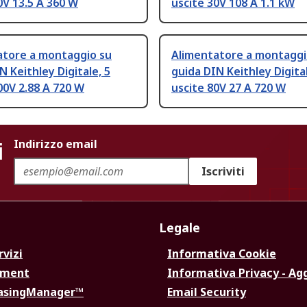
0V 13.5 A 360 W
uscite 30V 108 A 1.1 kW
atore a montaggio su
Alimentatore a montaggi
N Keithley Digitale, 5
guida DIN Keithley Digital
00V 2.88 A 720 W
uscite 80V 27 A 720 W
i
Indirizzo email
Iscriviti
Legale
rvizi
Informativa Cookie
ement
Informativa Privacy - Ag
hasingManager™
Email Security