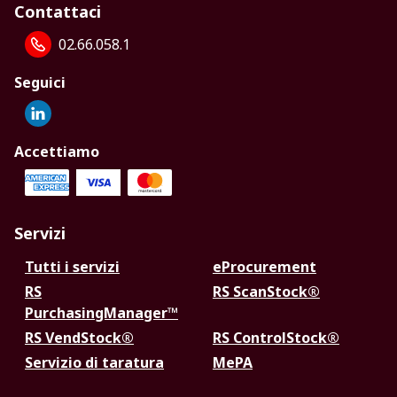
Contattaci
02.66.058.1
Seguici
Accettiamo
Servizi
Tutti i servizi
eProcurement
RS
RS ScanStock®
PurchasingManager™
RS VendStock®
RS ControlStock®
Servizio di taratura
MePA