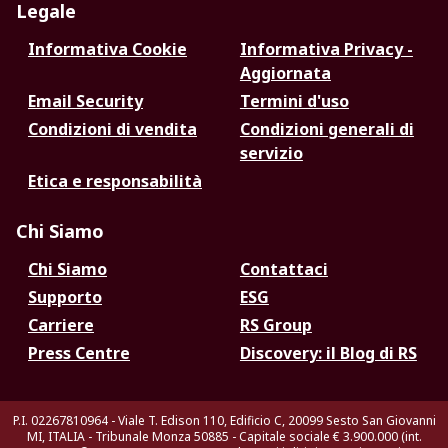
Legale
Informativa Cookie
Informativa Privacy -
Aggiornata
Email Security
Termini d'uso
Condizioni di vendita
Condizioni generali di
servizio
Etica e responsabilità
Chi Siamo
Chi Siamo
Contattaci
Supporto
ESG
Carriere
RS Group
Press Centre
Discovery: il Blog di RS
P.I. 02267810964 - Viale T. Edison 110, Edificio C, 20099 Sesto San Giovanni
MI, ITALIA - Tribunale Monza 50885 - Capitale sociale € 3.900.000 (int.