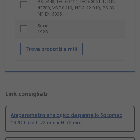
BS 5448, IEC 60414, IEC 60051-1, DIN
43780, VDE 0410, NF C 42-010, BS 89,
NF EN 60051-1
Serie
192D
Trova prodotti simili
Link consigliati
Amperometro analogico da pannello Socomec
192D foro L 72 mm x H 72 mm