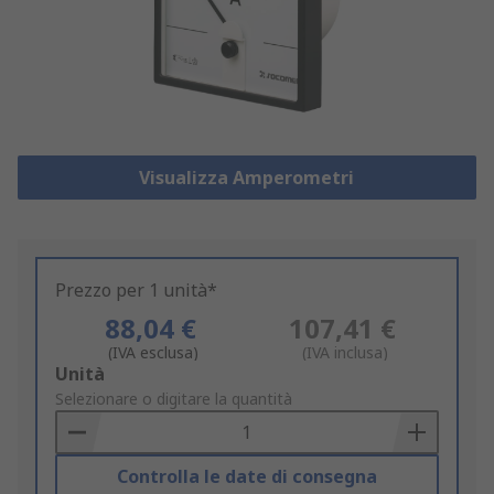
Visualizza Amperometri
Prezzo per 1 unità*
88,04 €
107,41 €
(IVA esclusa)
(IVA inclusa)
Add
Unità
to
Selezionare o digitare la quantità
Basket
Controlla le date di consegna