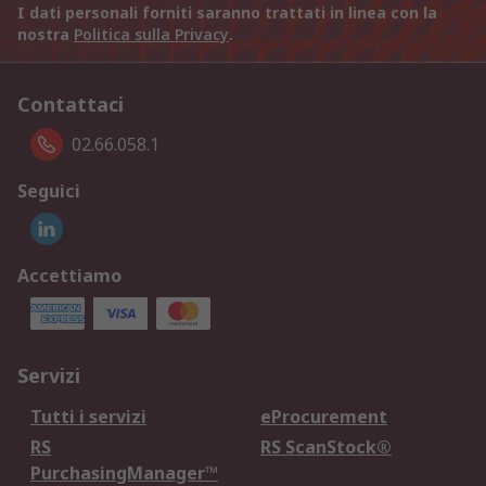
I dati personali forniti saranno trattati in linea con la
nostra
Politica sulla Privacy
.
Contattaci
02.66.058.1
Seguici
Accettiamo
Servizi
Tutti i servizi
eProcurement
RS
RS ScanStock®
PurchasingManager™