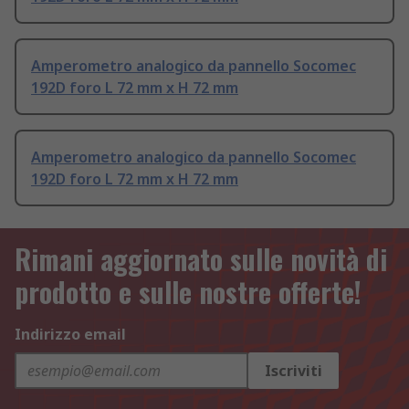
Amperometro analogico da pannello Socomec
192D foro L 72 mm x H 72 mm
Amperometro analogico da pannello Socomec
192D foro L 72 mm x H 72 mm
Rimani aggiornato sulle novità di
prodotto e sulle nostre offerte!
Indirizzo email
Iscriviti