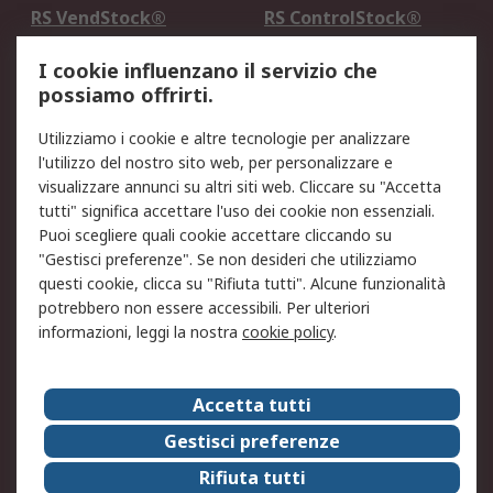
RS VendStock®
RS ControlStock®
Servizio di taratura
MePA
I cookie influenzano il servizio che
possiamo offrirti.
Legale
Utilizziamo i cookie e altre tecnologie per analizzare
Informativa Cookie
Informativa Privacy -
l'utilizzo del nostro sito web, per personalizzare e
Aggiornata
visualizzare annunci su altri siti web. Cliccare su "Accetta
Email Security
Termini d'uso
tutti" significa accettare l'uso dei cookie non essenziali.
Condizioni di vendita
Condizioni generali di
Puoi scegliere quali cookie accettare cliccando su
servizio
"Gestisci preferenze". Se non desideri che utilizziamo
questi cookie, clicca su "Rifiuta tutti". Alcune funzionalità
Etica e responsabilità
potrebbero non essere accessibili. Per ulteriori
informazioni, leggi la nostra
cookie policy
.
Chi Siamo
Chi Siamo
Contattaci
Accetta tutti
Supporto
ESG
Gestisci preferenze
Carriere
RS Group
Rifiuta tutti
Press Centre
Discovery: il Blog di RS