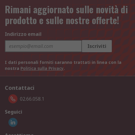
Rimani aggiornato sulle novità di
prodotto e sulle nostre offerte!
Indirizzo email
Iscriviti
I dati personali forniti saranno trattati in linea con la
nostra
Politica sulla Privacy
.
Contattaci
02.66.058.1
Seguici