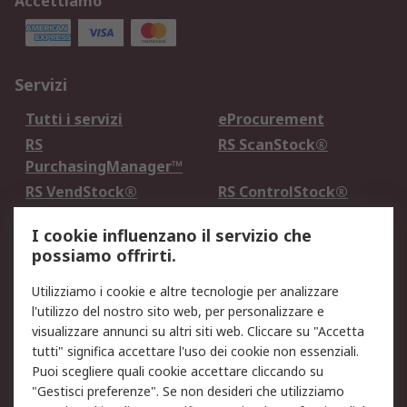
Accettiamo
Servizi
Tutti i servizi
eProcurement
RS
RS ScanStock®
PurchasingManager™
RS VendStock®
RS ControlStock®
Servizio di taratura
MePA
I cookie influenzano il servizio che
possiamo offrirti.
Legale
Utilizziamo i cookie e altre tecnologie per analizzare
Informativa Cookie
Informativa Privacy -
l'utilizzo del nostro sito web, per personalizzare e
Aggiornata
visualizzare annunci su altri siti web. Cliccare su "Accetta
Email Security
Termini d'uso
tutti" significa accettare l'uso dei cookie non essenziali.
Condizioni di vendita
Condizioni generali di
Puoi scegliere quali cookie accettare cliccando su
servizio
"Gestisci preferenze". Se non desideri che utilizziamo