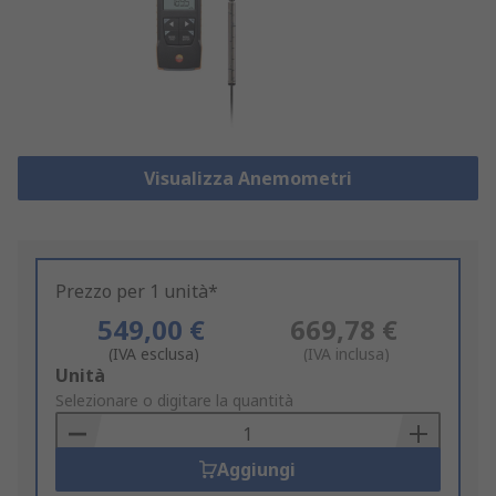
Visualizza Anemometri
Prezzo per 1 unità*
549,00 €
669,78 €
(IVA esclusa)
(IVA inclusa)
Add
Unità
to
Selezionare o digitare la quantità
Basket
Aggiungi