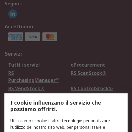
Seguici
Accettiamo
Servizi
Tutti i servizi
eProcurement
RS
RS ScanStock®
PurchasingManager™
RS VendStock®
RS ControlStock®
Servizio di taratura
MePA
I cookie influenzano il servizio che
possiamo offrirti.
Legale
Utilizziamo i cookie e altre tecnologie per analizzare
Informativa Cookie
Informativa Privacy -
l'utilizzo del nostro sito web, per personalizzare e
Aggiornata