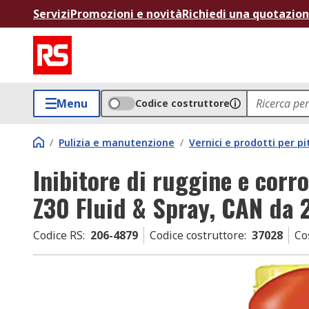
Servizi
Promozioni e novità
Richiedi una quotazio
Menu
Codice costruttore
/
Pulizia e manutenzione
/
Vernici e prodotti per pi
Inibitore di ruggine e corr
Z30 Fluid & Spray, CAN da 
Codice RS
:
206-4879
Codice costruttore
:
37028
Co