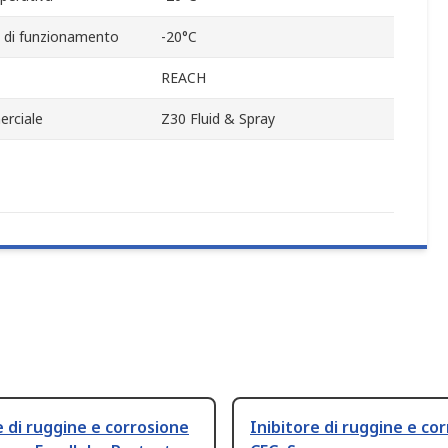
 di funzionamento
-20°C
REACH
rciale
Z30 Fluid & Spray
e di ruggine e corrosione
Inibitore di ruggine e co