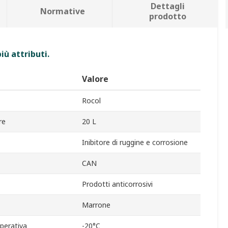
Dettagli
Normative
prodotto
iù attributi.
Valore
Rocol
re
20 L
Inibitore di ruggine e corrosione
CAN
Prodotti anticorrosivi
Marrone
perativa
-20°C