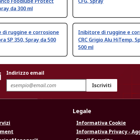
anco Foodlube Protect
CFG, Spray
pray da 300 ml
e di ruggine e corrosione
Inibitore di ruggine e co
a SP 350, Spray da 500
CRC Grigio Alu HiTemp, S
500 ml
i
Indirizzo email
Iscriviti
Legale
rvizi
Informativa Cookie
ement
Informativa Privacy - Ag