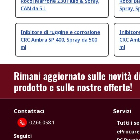
Rocol Marrone Z30 Fluid & Spray,
Rocol Bi
CAN da 5 L
Spray, S
Inibitore di ruggine e corrosione
Inibitor
CRC Ambra SP 400, Spray da 500
CRC Ambr
ml
ml
Rimani aggiornato sulle novità d
prodotto e sulle nostre offerte!
Contattaci
Servizi
02.66.058.1
Tutti i se
eProcur
Seguici