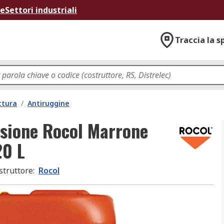
ne
Settori industriali
Traccia la s
ttura
/
Antiruggine
osione Rocol Marrone
20 L
struttore
:
Rocol