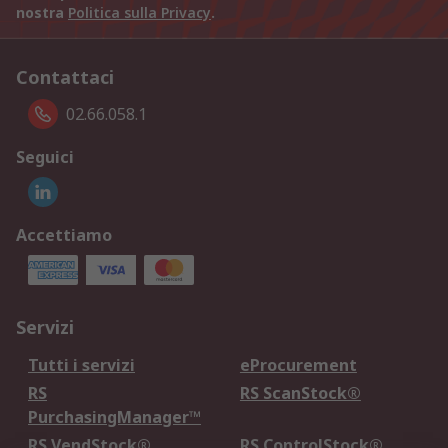
nostra
Politica sulla Privacy
.
Contattaci
02.66.058.1
Seguici
Accettiamo
Servizi
Tutti i servizi
eProcurement
RS
RS ScanStock®
PurchasingManager™
RS VendStock®
RS ControlStock®