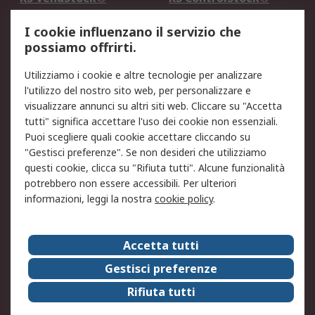
Servizio di taratura
MePA
I cookie influenzano il servizio che
possiamo offrirti.
Legale
Utilizziamo i cookie e altre tecnologie per analizzare
Informativa Cookie
Informativa Privacy -
l'utilizzo del nostro sito web, per personalizzare e
Aggiornata
visualizzare annunci su altri siti web. Cliccare su "Accetta
Email Security
Termini d'uso
tutti" significa accettare l'uso dei cookie non essenziali.
Condizioni di vendita
Condizioni generali di
Puoi scegliere quali cookie accettare cliccando su
servizio
"Gestisci preferenze". Se non desideri che utilizziamo
questi cookie, clicca su "Rifiuta tutti". Alcune funzionalità
Etica e responsabilità
potrebbero non essere accessibili. Per ulteriori
informazioni, leggi la nostra
cookie policy
.
Chi Siamo
Chi Siamo
Contattaci
Accetta tutti
Supporto
ESG
Gestisci preferenze
Carriere
RS Group
Rifiuta tutti
Press Centre
Discovery: il Blog di RS