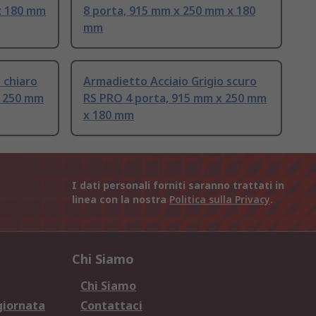
x 180 mm
8 porta, 915 mm x 250 mm x 180
mm
 chiaro
Armadietto Acciaio Grigio scuro
x 250 mm
RS PRO 4 porta, 915 mm x 250 mm
x 180 mm
I dati personali forniti saranno trattati in
linea con la nostra
Politica sulla Privacy
.
Chi Siamo
Chi Siamo
giornata
Contattaci