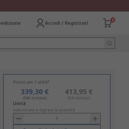
0
pedizione
Accedi / Registrati
Prezzo per 1 unità*
339,30 €
413,95 €
(IVA esclusa)
(IVA inclusa)
Add
Unità
to
Selezionare o digitare la quantità
Basket