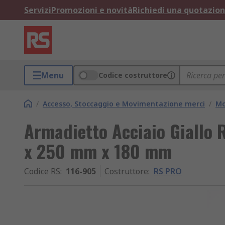
Servizi
Promozioni e novità
Richiedi una quotazio
Menu
Codice costruttore
/
Accesso, Stoccaggio e Movimentazione merci
/
Mo
Armadietto Acciaio Giallo
x 250 mm x 180 mm
Codice RS
:
116-905
Costruttore
:
RS PRO