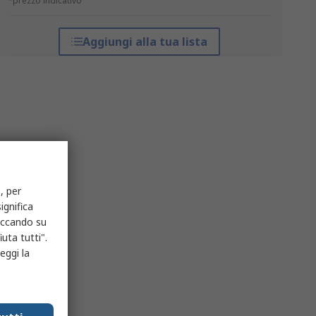
*prezzo indicativo
Aggiungi alla tua lista
, per
ignifica
liccando su
uta tutti".
eggi la