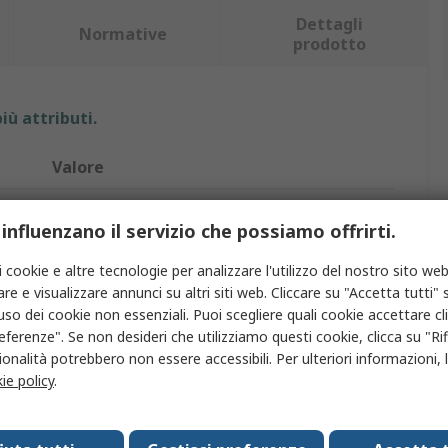
Dettagli
Normative
prodotto
iù attributi.
Valore
RS PRO
 influenzano il servizio che possiamo offrirti.
Armadietto
i cookie e altre tecnologie per analizzare l'utilizzo del nostro sito web
4
re e visualizzare annunci su altri siti web. Cliccare su "Accetta tutti" s
'uso dei cookie non essenziali. Puoi scegliere quali cookie accettare c
4
eferenze". Se non desideri che utilizziamo questi cookie, clicca su "Rifi
onalità potrebbero non essere accessibili. Per ulteriori informazioni, l
915mm
ie policy
.
250mm