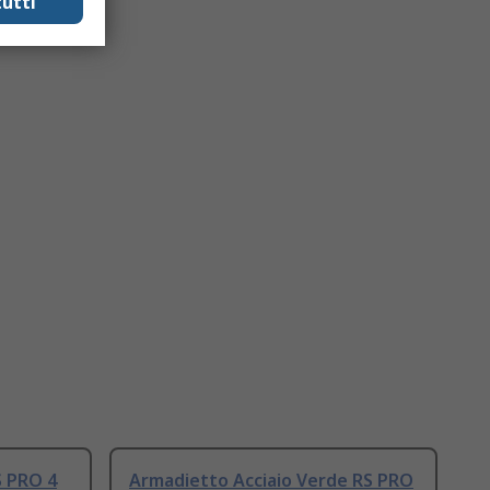
utti
S PRO 4
Armadietto Acciaio Verde RS PRO