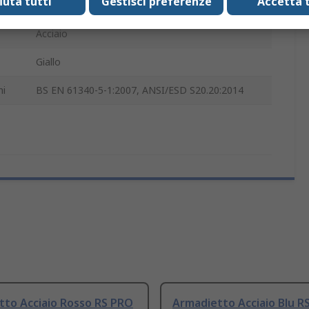
fiuta tutti
Gestisci preferenze
Accetta t
180mm
Acciaio
Giallo
ni
BS EN 61340-5-1:2007, ANSI/ESD S20.20:2014
tto Acciaio Rosso RS PRO
Armadietto Acciaio Blu R