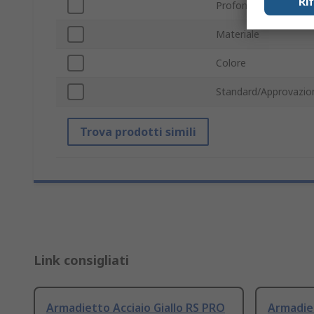
Ri
Profondità esterna
Materiale
Colore
Standard/Approvazio
Trova prodotti simili
Link consigliati
Armadietto Acciaio Giallo RS PRO
Armadie