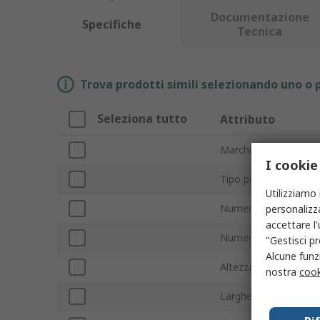
Documentazione
Specifiche
Tecnica
Trova prodotti simili selezionando uno o p
Seleziona tutto
Attributo
Marchio
I cookie
Tipo prodotto
Utilizziamo 
Numero porte
personalizza
accettare l
Numero scomparti
"Gestisci pr
Alcune funzi
Altezza esterna
nostra
cook
Larghezza esterna