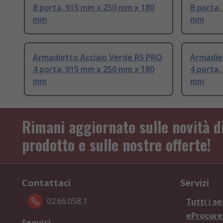
8 porta, 915 mm x 250 mm x 180
8 porta,
mm
mm
Armadietto Acciaio Verde RS PRO
Armadie
4 porta, 915 mm x 250 mm x 180
4 porta,
mm
mm
Rimani aggiornato sulle novità d
prodotto e sulle nostre offerte!
Contattaci
Servizi
02.66.058.1
Tutti i se
eProcur
Seguici