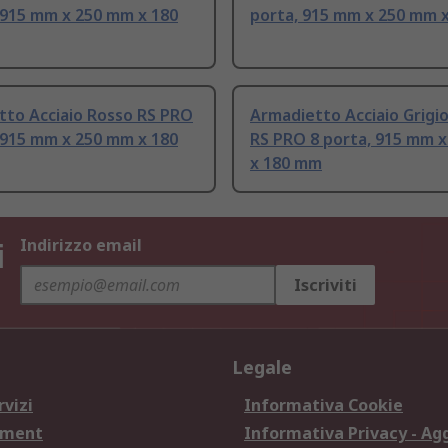
 915 mm x 250 mm x 180
porta, 915 mm x 250 mm 
tto Acciaio Rosso RS PRO
Armadietto Acciaio Grigio
 915 mm x 250 mm x 180
RS PRO 8 porta, 915 mm 
x 180 mm
i
Indirizzo email
Iscriviti
Legale
rvizi
Informativa Cookie
ement
Informativa Privacy - Ag