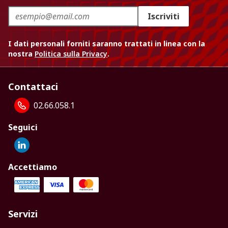
Iscriviti
I dati personali forniti saranno trattati in linea con la
nostra
Politica sulla Privacy
.
Contattaci
02.66.058.1
Seguici
Accettiamo
Servizi