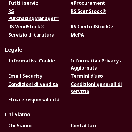
Tutti i servizi
eProcurement
RS
RS ScanStock®
PurchasingManager™
RS VendStock®
RS ControlStock®
Servizio di taratura
MePA
Legale
Informativa Cookie
Informativa Privacy -
Aggiornata
Email Security
Termini d'uso
Condizioni di vendita
Condizioni generali di
servizio
Etica e responsabilità
Chi Siamo
Chi Siamo
Contattaci