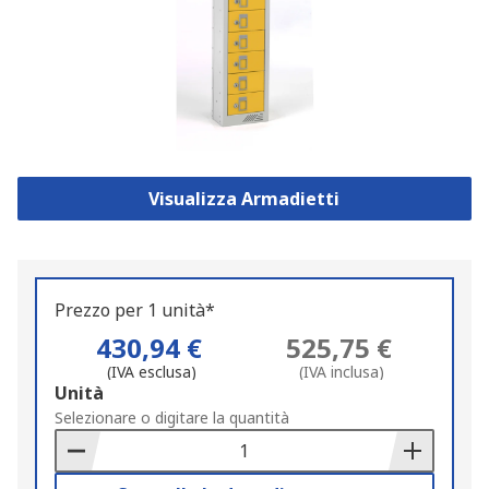
Visualizza Armadietti
Prezzo per 1 unità*
430,94 €
525,75 €
(IVA esclusa)
(IVA inclusa)
Add
Unità
to
Selezionare o digitare la quantità
Basket