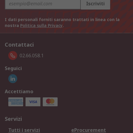
Iscriviti
I dati personali forniti saranno trattati in linea con la
nostra
Politica sulla Privacy
.
Contattaci
02.66.058.1
Seguici
Accettiamo
Servizi
Tutti i servizi
eProcurement