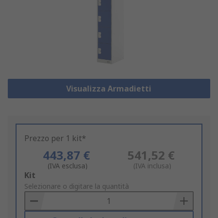
Visualizza Armadietti
Prezzo per 1 kit*
443,87 €
541,52 €
(IVA esclusa)
(IVA inclusa)
Add
Kit
to
Selezionare o digitare la quantità
Basket