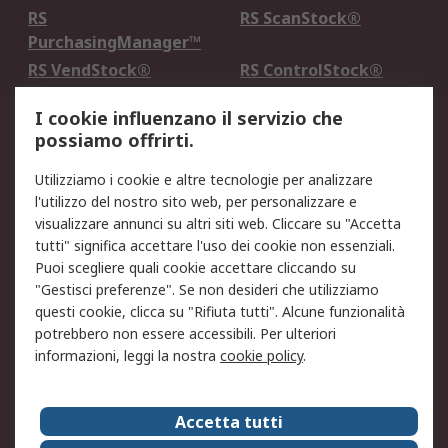
RS
RS ScanStock®
PurchasingManager™
RS VendStock®
RS ControlStock®
Servizio di taratura
MePA
I cookie influenzano il servizio che
possiamo offrirti.
Legale
Utilizziamo i cookie e altre tecnologie per analizzare
Informativa Cookie
Informativa Privacy -
l'utilizzo del nostro sito web, per personalizzare e
Aggiornata
visualizzare annunci su altri siti web. Cliccare su "Accetta
Email Security
Termini d'uso
tutti" significa accettare l'uso dei cookie non essenziali.
Condizioni di vendita
Condizioni generali di
Puoi scegliere quali cookie accettare cliccando su
servizio
"Gestisci preferenze". Se non desideri che utilizziamo
questi cookie, clicca su "Rifiuta tutti". Alcune funzionalità
Etica e responsabilità
potrebbero non essere accessibili. Per ulteriori
informazioni, leggi la nostra
cookie policy
.
Chi Siamo
Chi Siamo
Contattaci
Accetta tutti
Supporto
ESG