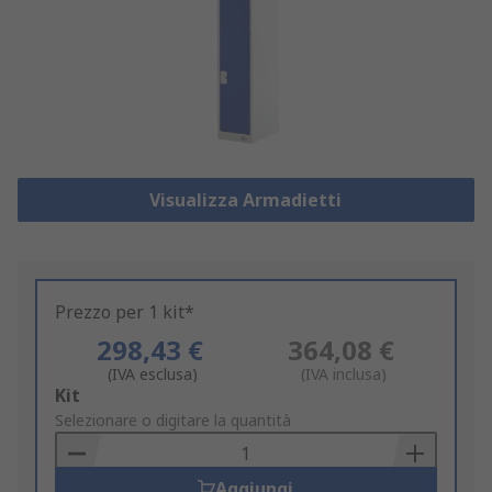
Visualizza Armadietti
Prezzo per 1 kit*
298,43 €
364,08 €
(IVA esclusa)
(IVA inclusa)
Add
Kit
to
Selezionare o digitare la quantità
Basket
Aggiungi