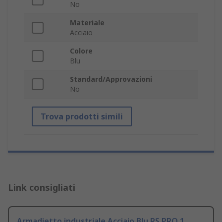
No
Materiale
Acciaio
Colore
Blu
Standard/Approvazioni
No
Trova prodotti simili
Link consigliati
Armadietto industriale Acciaio Blu RS PRO 1