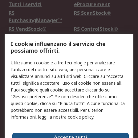
Tutti i servizi
eProcurement
RS
RS ScanStock®
PurchasingManager™
RS VendStock®
RS ControlStock®
Servizio di taratura
MePA
I cookie influenzano il servizio che
possiamo offrirti.
Legale
Utilizziamo i cookie e altre tecnologie per analizzare
Informativa Cookie
Informativa Privacy -
l'utilizzo del nostro sito web, per personalizzare e
Aggiornata
visualizzare annunci su altri siti web. Cliccare su "Accetta
Email Security
Termini d'uso
tutti" significa accettare l'uso dei cookie non essenziali.
Condizioni di vendita
Condizioni generali di
Puoi scegliere quali cookie accettare cliccando su
servizio
"Gestisci preferenze". Se non desideri che utilizziamo
questi cookie, clicca su "Rifiuta tutti". Alcune funzionalità
Etica e responsabilità
potrebbero non essere accessibili. Per ulteriori
informazioni, leggi la nostra
cookie policy
.
Chi Siamo
Chi Siamo
Contattaci
Accetta tutti