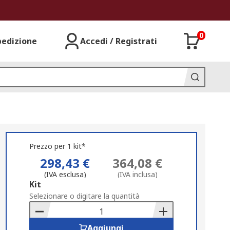
0
pedizione
Accedi / Registrati
Prezzo per 1 kit*
298,43 €
364,08 €
(IVA esclusa)
(IVA inclusa)
Add
Kit
to
Selezionare o digitare la quantità
Basket
Aggiungi