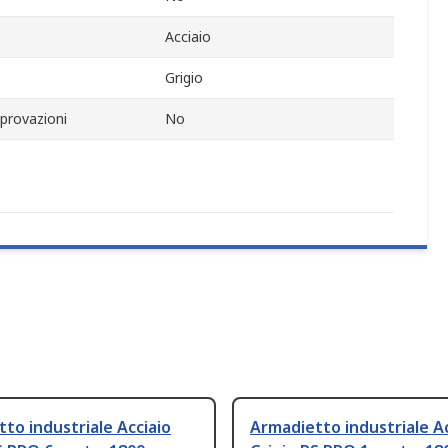
Acciaio
Grigio
provazioni
No
to industriale Acciaio
Armadietto industriale Ac