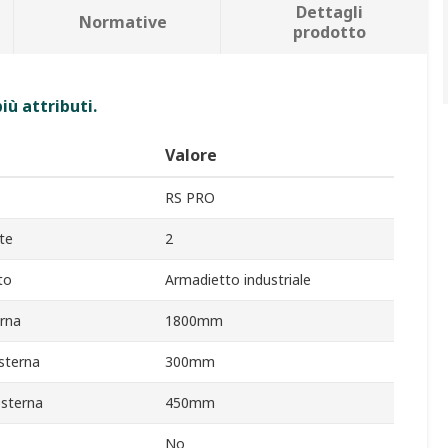
Dettagli
Normative
prodotto
iù attributi.
Valore
RS PRO
te
2
to
Armadietto industriale
erna
1800mm
sterna
300mm
esterna
450mm
No