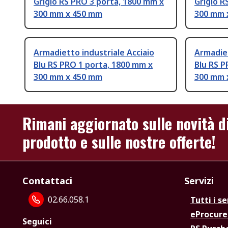
Grigio RS PRO 3 porta, 1800 mm x
Grigio R
300 mm x 450 mm
300 mm 
Armadietto industriale Acciaio
Armadiet
Blu RS PRO 1 porta, 1800 mm x
Blu RS P
300 mm x 450 mm
300 mm 
Rimani aggiornato sulle novità d
prodotto e sulle nostre offerte!
Contattaci
Servizi
02.66.058.1
Tutti i se
eProcur
Seguici