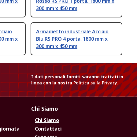
800 mm x
Rosso RS PRO 1 porta, 1800 mm x
300 mm x 450 mm
ciaio
Armadietto industriale Acciaio
800 mm x
Blu RS PRO 4 porta, 1800 mm x
300 mm x 450 mm
I dati personali forniti saranno trattati in
linea con la nostra
Politica sulla Privacy
.
Chi Siamo
Chi Siamo
giornata
Contattaci