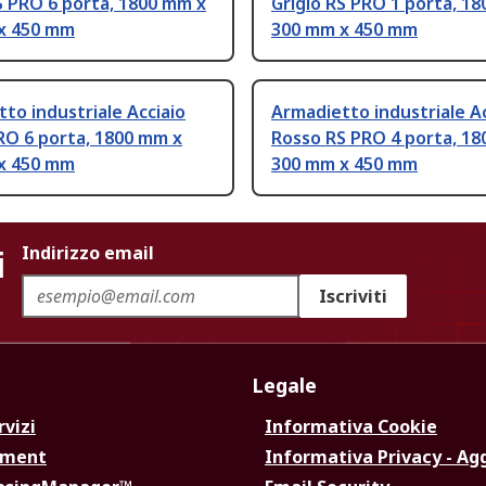
S PRO 6 porta, 1800 mm x
Grigio RS PRO 1 porta, 1
x 450 mm
300 mm x 450 mm
to industriale Acciaio
Armadietto industriale Ac
RO 6 porta, 1800 mm x
Rosso RS PRO 4 porta, 1
x 450 mm
300 mm x 450 mm
i
Indirizzo email
Iscriviti
Legale
rvizi
Informativa Cookie
ement
Informativa Privacy - Ag