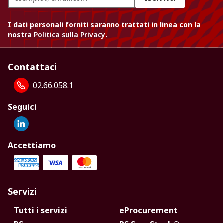
I dati personali forniti saranno trattati in linea con la
nostra
Politica sulla Privacy
.
Contattaci
02.66.058.1
Seguici
Accettiamo
Servizi
Tutti i servizi
eProcurement