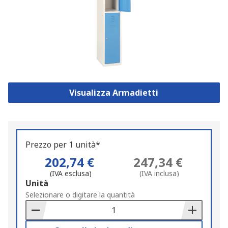
Visualizza Armadietti
Prezzo per 1 unità*
202,74 €
247,34 €
(IVA esclusa)
(IVA inclusa)
Add
Unità
to
Selezionare o digitare la quantità
Basket