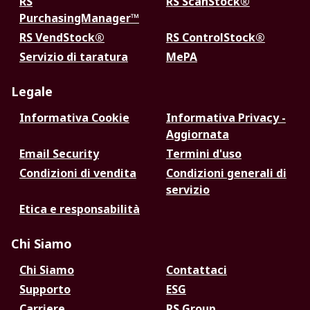
RS
RS ScanStock®
PurchasingManager™
RS VendStock®
RS ControlStock®
Servizio di taratura
MePA
Legale
Informativa Cookie
Informativa Privacy -
Aggiornata
Email Security
Termini d'uso
Condizioni di vendita
Condizioni generali di
servizio
Etica e responsabilità
Chi Siamo
Chi Siamo
Contattaci
Supporto
ESG
Carriere
RS Group