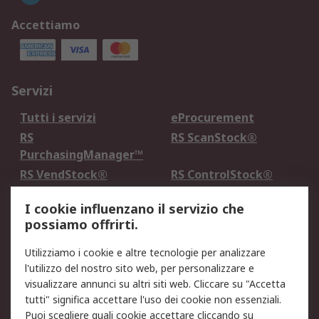
Accettiamo
Servizi
Tutti i servizi
eProcurement
RS
RS ScanStock®
PurchasingManager™
RS VendStock®
RS ControlStock®
Servizio di taratura
MePA
I cookie influenzano il servizio che
possiamo offrirti.
Legale
Utilizziamo i cookie e altre tecnologie per analizzare
Informativa Cookie
Informativa Privacy -
l'utilizzo del nostro sito web, per personalizzare e
Aggiornata
visualizzare annunci su altri siti web. Cliccare su "Accetta
Email Security
Termini d'uso
tutti" significa accettare l'uso dei cookie non essenziali.
Condizioni di vendita
Condizioni generali di
Puoi scegliere quali cookie accettare cliccando su