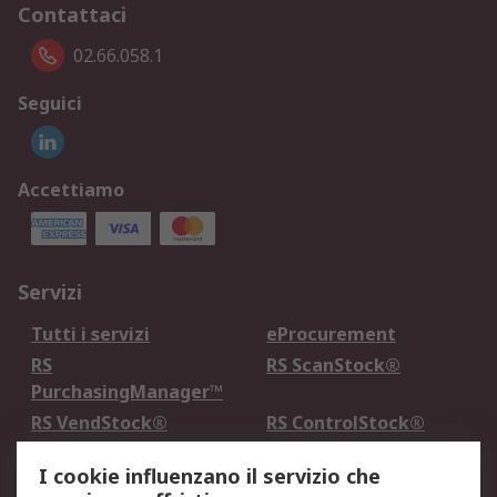
Contattaci
02.66.058.1
Seguici
Accettiamo
Servizi
Tutti i servizi
eProcurement
RS
RS ScanStock®
PurchasingManager™
RS VendStock®
RS ControlStock®
Servizio di taratura
MePA
I cookie influenzano il servizio che