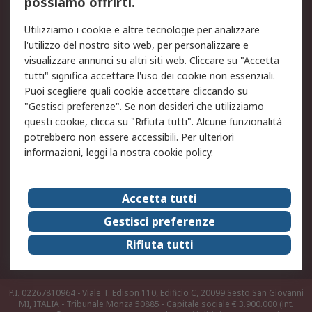
possiamo offrirti.
Legale
Utilizziamo i cookie e altre tecnologie per analizzare
Informativa Cookie
Informativa Privacy -
l'utilizzo del nostro sito web, per personalizzare e
Aggiornata
visualizzare annunci su altri siti web. Cliccare su "Accetta
Email Security
Termini d'uso
tutti" significa accettare l'uso dei cookie non essenziali.
Condizioni di vendita
Condizioni generali di
Puoi scegliere quali cookie accettare cliccando su
servizio
"Gestisci preferenze". Se non desideri che utilizziamo
questi cookie, clicca su "Rifiuta tutti". Alcune funzionalità
Etica e responsabilità
potrebbero non essere accessibili. Per ulteriori
informazioni, leggi la nostra
cookie policy
.
Chi Siamo
Chi Siamo
Contattaci
Accetta tutti
Supporto
ESG
Gestisci preferenze
Carriere
RS Group
Rifiuta tutti
Press Centre
Discovery: il Blog di RS
P.I. 02267810964 - Viale T. Edison 110, Edificio C, 20099 Sesto San Giovanni
MI, ITALIA - Tribunale Monza 50885 - Capitale sociale € 3.900.000 (int.