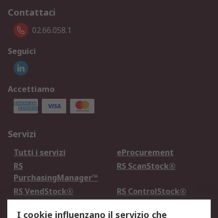
Contattaci
02.66.058.1
Seguici
Accettiamo
Servizi
Tutti i servizi
eProcurement
RS
RS ScanStock®
PurchasingManager™
RS VendStock®
RS ControlStock®
Servizio di taratura
MePA
I cookie influenzano il servizio che