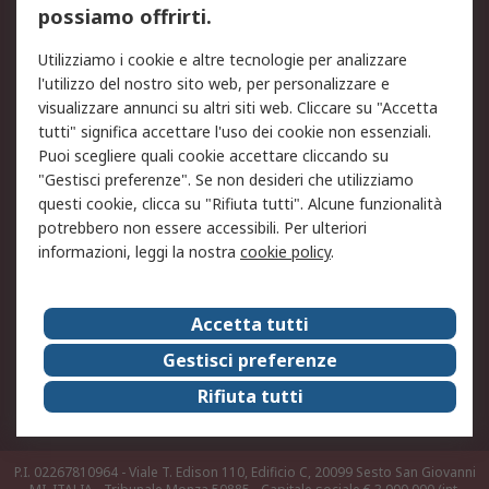
possiamo offrirti.
Legale
Utilizziamo i cookie e altre tecnologie per analizzare
Informativa Cookie
Informativa Privacy -
l'utilizzo del nostro sito web, per personalizzare e
Aggiornata
visualizzare annunci su altri siti web. Cliccare su "Accetta
Email Security
Termini d'uso
tutti" significa accettare l'uso dei cookie non essenziali.
Condizioni di vendita
Condizioni generali di
Puoi scegliere quali cookie accettare cliccando su
servizio
"Gestisci preferenze". Se non desideri che utilizziamo
questi cookie, clicca su "Rifiuta tutti". Alcune funzionalità
Etica e responsabilità
potrebbero non essere accessibili. Per ulteriori
informazioni, leggi la nostra
cookie policy
.
Chi Siamo
Chi Siamo
Contattaci
Accetta tutti
Supporto
ESG
Gestisci preferenze
Carriere
RS Group
Rifiuta tutti
Press Centre
Discovery: il Blog di RS
P.I. 02267810964 - Viale T. Edison 110, Edificio C, 20099 Sesto San Giovanni