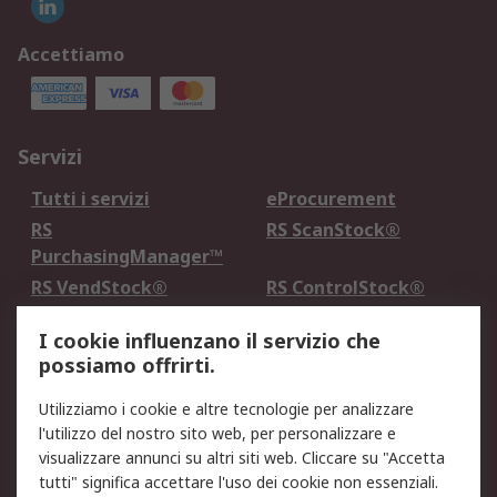
Accettiamo
Servizi
Tutti i servizi
eProcurement
RS
RS ScanStock®
PurchasingManager™
RS VendStock®
RS ControlStock®
Servizio di taratura
MePA
I cookie influenzano il servizio che
possiamo offrirti.
Legale
Utilizziamo i cookie e altre tecnologie per analizzare
Informativa Cookie
Informativa Privacy -
l'utilizzo del nostro sito web, per personalizzare e
Aggiornata
visualizzare annunci su altri siti web. Cliccare su "Accetta
Email Security
Termini d'uso
tutti" significa accettare l'uso dei cookie non essenziali.