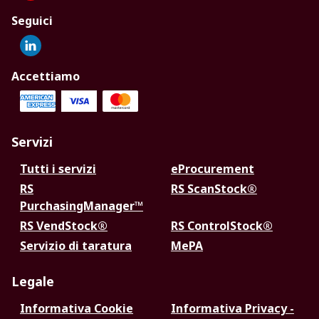
Seguici
Accettiamo
Servizi
Tutti i servizi
eProcurement
RS
RS ScanStock®
PurchasingManager™
RS VendStock®
RS ControlStock®
Servizio di taratura
MePA
Legale
Informativa Cookie
Informativa Privacy -