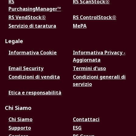
RS
RS ScanStock®
PurchasingManager™
RS VendStock®
RS ControlStock®
Servizio di taratura
MePA
Legale
Informativa Cookie
Informativa Privacy -
Aggiornata
Email Security
Termini d'uso
Condizioni di vendita
Condizioni generali di
servizio
Etica e responsabilità
Chi Siamo
Chi Siamo
Contattaci
Supporto
ESG