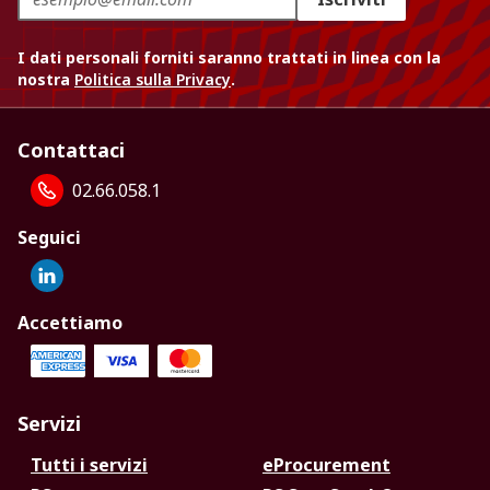
I dati personali forniti saranno trattati in linea con la
nostra
Politica sulla Privacy
.
Contattaci
02.66.058.1
Seguici
Accettiamo
Servizi
Tutti i servizi
eProcurement