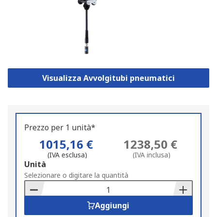
Visualizza Avvolgitubi pneumatici
Prezzo per 1 unità*
1015,16 €
1238,50 €
(IVA esclusa)
(IVA inclusa)
Add
Unità
to
Selezionare o digitare la quantità
Basket
Aggiungi