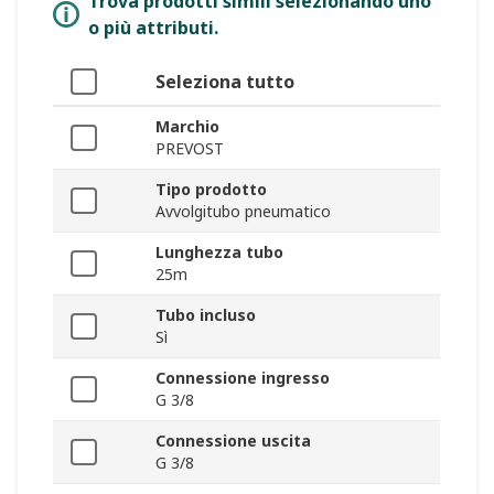
Trova prodotti simili selezionando uno
o più attributi.
Seleziona tutto
Marchio
PREVOST
Tipo prodotto
Avvolgitubo pneumatico
Lunghezza tubo
25m
Tubo incluso
Sì
Connessione ingresso
G 3/8
Connessione uscita
G 3/8