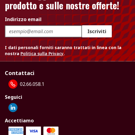
prodotto e sulle nostre offerte!
Indirizzo email
Iscriviti
I dati personali forniti saranno trattati in linea con la
nostra
Politica sulla Privacy
.
Contattaci
02.66.058.1
Seguici
Accettiamo