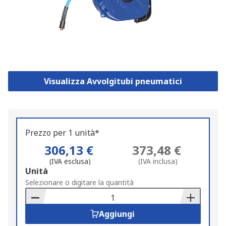
Visualizza Avvolgitubi pneumatici
Prezzo per 1 unità*
306,13 €
373,48 €
(IVA esclusa)
(IVA inclusa)
Add
Unità
to
Selezionare o digitare la quantità
Basket
Aggiungi