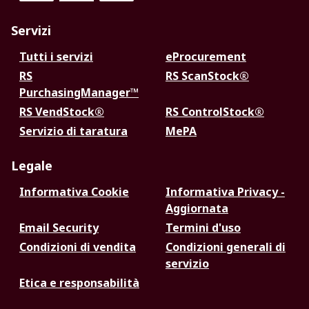
Servizi
Tutti i servizi
eProcurement
RS
RS ScanStock®
PurchasingManager™
RS VendStock®
RS ControlStock®
Servizio di taratura
MePA
Legale
Informativa Cookie
Informativa Privacy -
Aggiornata
Email Security
Termini d'uso
Condizioni di vendita
Condizioni generali di
servizio
Etica e responsabilità