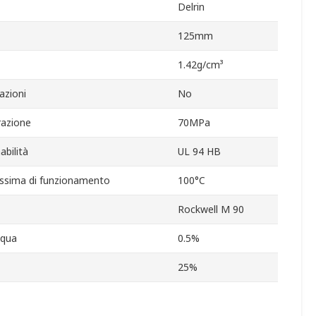
Delrin
125mm
1.42g/cm³
azioni
No
razione
70MPa
abilità
UL 94 HB
ssima di funzionamento
100°C
Rockwell M 90
cqua
0.5%
25%