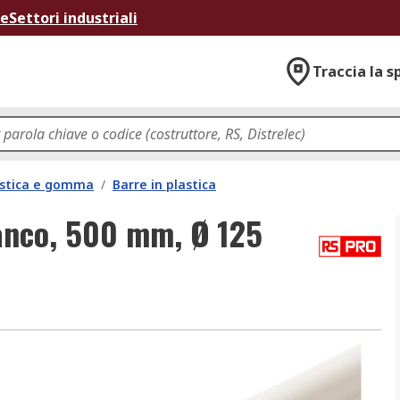
ne
Settori industriali
Traccia la s
lastica e gomma
/
Barre in plastica
ianco, 500 mm, Ø 125