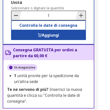
Add
Unità
to
Selezionare o digitare la quantità
Basket
Controlla le date di consegna
Aggiungi
Consegna GRATUITA per ordini a
partire da 60,00 €
In magazzino
1
unità pronte per la spedizione da
un'altra sede
Te ne servono di più?
Inserisci la nuova
quantità e clicca su "Controlla le date di
consegna".