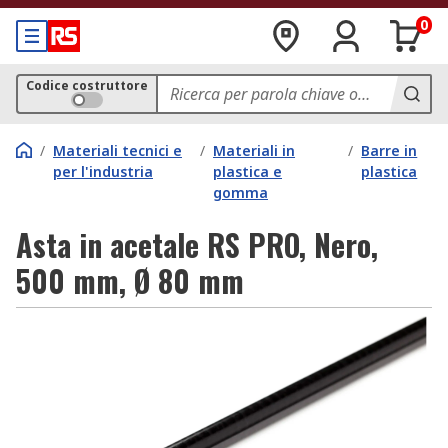
0
Codice costruttore
/
Materiali tecnici e
/
Materiali in
/
Barre in
per l'industria
plastica e
plastica
gomma
Asta in acetale RS PRO, Nero,
500 mm, Ø 80 mm