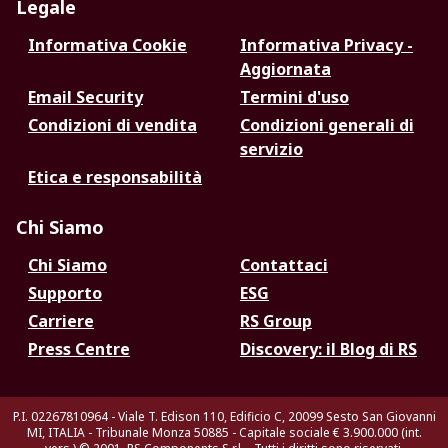
Legale
Informativa Cookie
Informativa Privacy -
Aggiornata
Email Security
Termini d'uso
Condizioni di vendita
Condizioni generali di
servizio
Etica e responsabilità
Chi Siamo
Chi Siamo
Contattaci
Supporto
ESG
Carriere
RS Group
Press Centre
Discovery: il Blog di RS
P.I. 02267810964 - Viale T. Edison 110, Edificio C, 20099 Sesto San Giovanni
MI, ITALIA - Tribunale Monza 50885 - Capitale sociale € 3.900.000 (int.