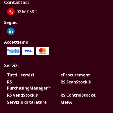
Contattaci
02.66.058.1
Seguici
Accettiamo
Servizi
Tutti i servizi
eProcurement
RS
RS ScanStock®
PurchasingManager™
RS VendStock®
RS ControlStock®
Servizio di taratura
MePA