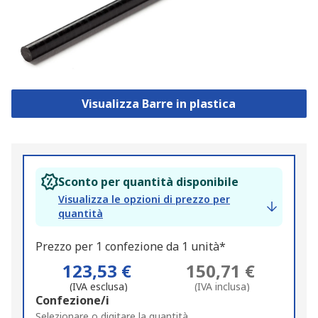
Visualizza Barre in plastica
Sconto per quantità disponibile
Visualizza le opzioni di prezzo per
quantità
Prezzo per 1 confezione da 1 unità*
123,53 €
150,71 €
(IVA esclusa)
(IVA inclusa)
Add
Confezione/i
to
Selezionare o digitare la quantità