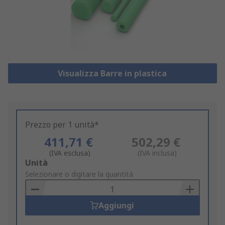
Visualizza Barre in plastica
Prezzo per 1 unità*
411,71 €
502,29 €
(IVA esclusa)
(IVA inclusa)
Add
Unità
to
Selezionare o digitare la quantità
Basket
Aggiungi