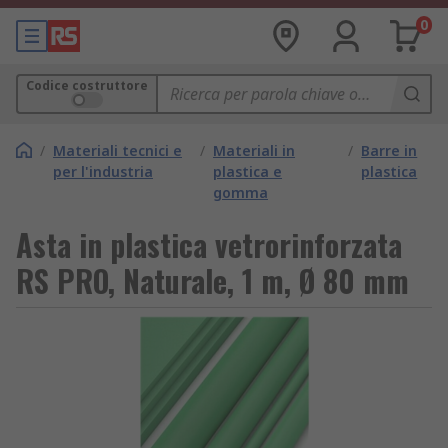
0
Codice costruttore
/
Materiali tecnici e
/
Materiali in
/
Barre in
per l'industria
plastica e
plastica
gomma
Asta in plastica vetrorinforzata
RS PRO, Naturale, 1 m, Ø 80 mm