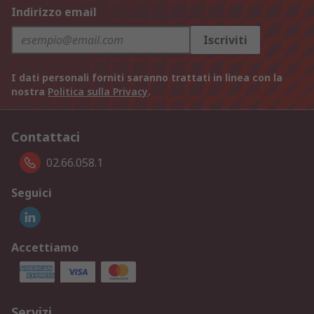
Indirizzo email
Iscriviti
I dati personali forniti saranno trattati in linea con la
nostra
Politica sulla Privacy
.
Contattaci
02.66.058.1
Seguici
Accettiamo
Servizi