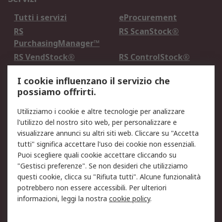
Tutti i servizi
eProcurement
RS
RS ScanStock®
PurchasingManager™
RS VendStock®
RS ControlStock®
Servizio di taratura
MePA
I cookie influenzano il servizio che
possiamo offrirti.
Legale
Utilizziamo i cookie e altre tecnologie per analizzare
Informativa Cookie
Informativa Privacy -
l'utilizzo del nostro sito web, per personalizzare e
Aggiornata
visualizzare annunci su altri siti web. Cliccare su "Accetta
Email Security
Termini d'uso
tutti" significa accettare l'uso dei cookie non essenziali.
Condizioni di vendita
Condizioni generali di
Puoi scegliere quali cookie accettare cliccando su
servizio
"Gestisci preferenze". Se non desideri che utilizziamo
questi cookie, clicca su "Rifiuta tutti". Alcune funzionalità
Etica e responsabilità
potrebbero non essere accessibili. Per ulteriori
informazioni, leggi la nostra
cookie policy
.
Chi Siamo